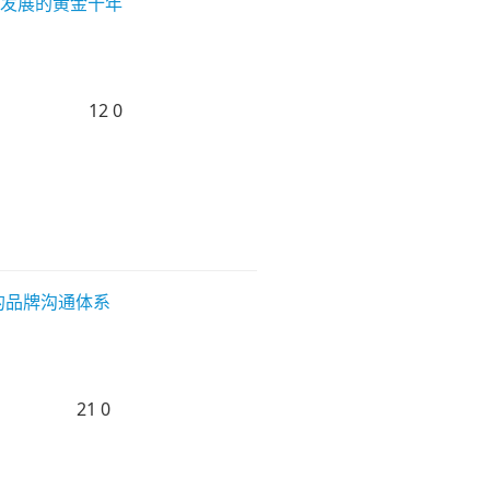
车发展的黄金十年
12
0
心的品牌沟通体系
21
0