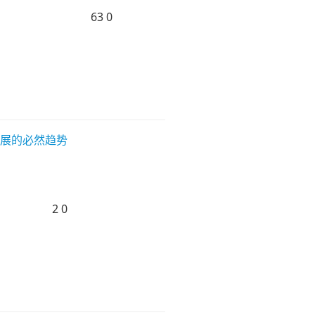
63
0
发展的必然趋势
2
0