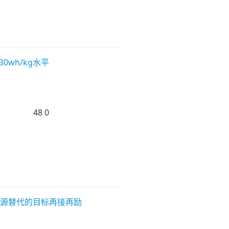
0wh/kg水平
48
0
能源替代的目标再接再励