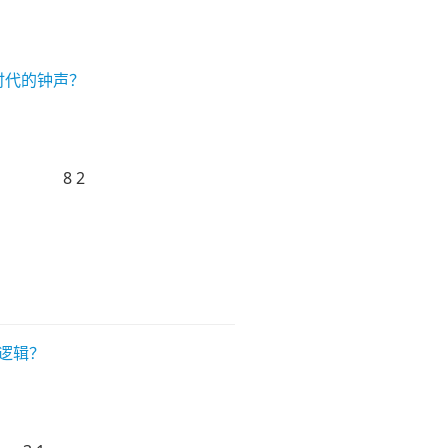
新时代的钟声？
8
2
资逻辑？