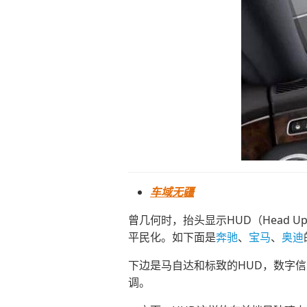
车域无疆
曾几何时，抬头显示HUD（Head 
平民化。如下面是
奔驰
、
宝马
、
奥迪
下边是马自达和标致的HUD，数字
调。