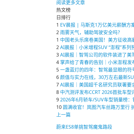
阅读更多文章
热文榜
日排行
1
EV晨报 | 马斯克1万亿美元薪
2
雨雾天气，辅助驾驶安全吗？
1
中国老头乐席卷美国！美方征收高
2
AI晨报｜小米增程SUV “澎程”系
3
AI晨报｜智驾公司的软件装进了美军
4
掌声给了青春的告别｜小米澎程发
5
一盏蓝灯的四年：智驾最显眼的符
6
颜值与实力在线，30万左右最新S
7
AI晨报｜美国超千名研究员联署要求为
8
中汽测评发布CCRT 2026首批车
9
2026年6月轿车/SUV车型销
10
圆满收官！岚图汽车丝路万里行 
上一篇
蔚来ES8单挑智驾魔鬼路段