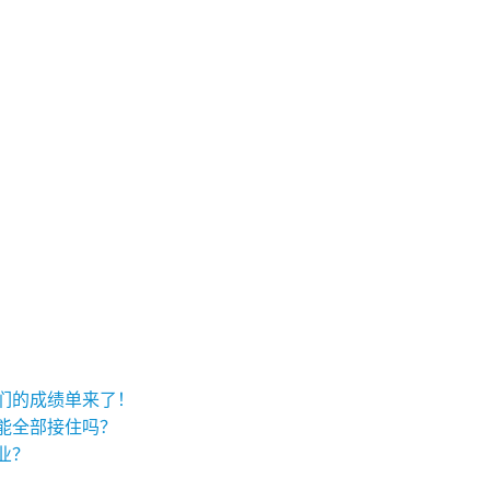
I们的成绩单来了！
真能全部接住吗？
业？