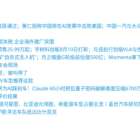
酬方案获通过；黄仁勋称中国将在AI竞赛中击败美国；中国一汽与
额关税 企业海外建厂突围
列预售25.99万起；宇树科创板8月10日打新；元戎启行剑指VLA
“自杀式无人机”；月之暗面G轮投前估值500亿；Momenta拿
布会现场
号，被叫停了
UV车型推荐这款
AI踩刹车！Claude 60小时把后量子密码破解难度压缩6700
型评价结果
量榜：银河星愿、比亚迪元领跑，新能源车型占据主流丨盖世汽车研究
护航寻访车队抵达比什凯克