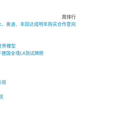
周排行
大众、奥迪、丰田达成明年购买合作意向
与世界模型
下德国全境L4测试牌照
万倍
院