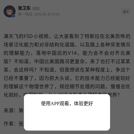
张卫东
A+
第一电动
2026-06-30 10:01
满天飞的FSD小视频，让大家看到了特斯拉在北美恐怖的
场景泛化能力和对非结构化道路、以及路上各种突发情况
的理解能力，落地中国后的V14，能力会不会对齐北美
版？不知道，中国比美国路况更复杂，来了也打不过某某
某，会这样吗？不知道，但我想说在某种程度上，争这个
已经不重要了，因为抓大头说，它的技术能力已经能较好
的理解这个物理世界了，规控细节处理的问题，慢慢去优
化就好。中国智驾，什么时候才能真正理解真实世界？
使用APP观看，体验更好
来源：第一电动网
作者：张卫东