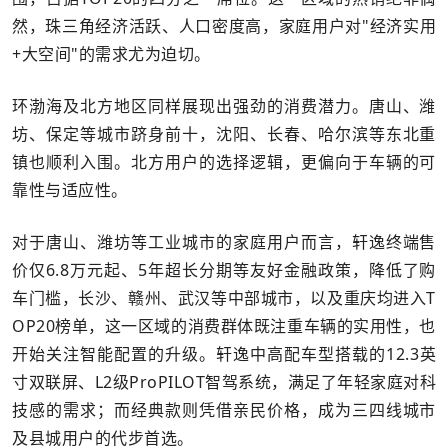
然，珠三角经济活跃、人口密度高，家庭用户对"经济实用
+大空间"的需求尤为迫切。
环渤海及北方地区同样展现出强劲的消费潜力。唐山、潍
坊、保定等城市跻身前十，沈阳、长春、哈尔滨等东北重
镇也顺利入围。北方用户的选择逻辑，更偏向于车辆的可
靠性与适应性。
对于唐山、潍坊等工业城市的家庭用户而言，轩逸终端售
价仅6.8万元起、5年超长分期等友好金融政策，降低了购
车门槛，长沙、赣州、武汉等中部城市，以及重庆均进入T
OP20榜单，这一区域的消费群体既注重车辆的实用性，也
开始关注智能配置的升级。轩逸中高配车型搭载的12.3英
寸双联屏、L2级ProPILOT智驾系统，满足了年轻家庭对科
技感的需求；而经典款则凭借亲民价格，成为三四线城市
及县城用户的代步首选。