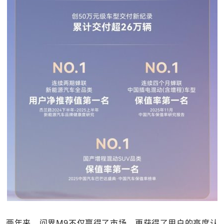
两年来，问界M9不仅赢得了市场，更获得了用户的高度认