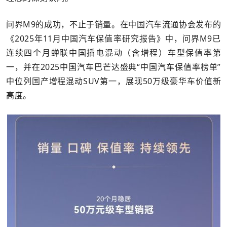
问界M9的成功，不止于销量。在中国汽车流通协会发布的
《2025年11月中国汽车保值率研究报告》中，问界M9已
连续四个月蝉联中国插电混动（含增程）车型保值率第
一，并在2025中国汽车巴芒达盛典“中国汽车保值率榜单”
中位列国产增程混动SUV第一，展现50万级豪华车价值新
高度。