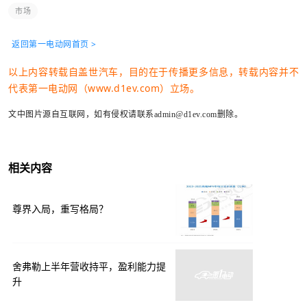
市场
返回第一电动网首页 >
以上内容转载自盖世汽车，目的在于传播更多信息，转载内容并不
代表第一电动网（www.d1ev.com）立场。
文中图片源自互联网，如有侵权请联系admin@d1ev.com删除。
相关内容
尊界入局，重写格局？
舍弗勒上半年营收持平，盈利能力提
升