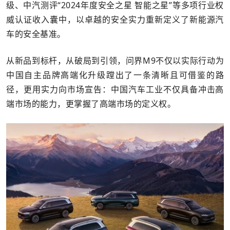
级、中汽测评“2024年度安全之星 智能之星”等多项行业权
威认证收入囊中，以卓越的安全实力重新定义了新能源汽
车的安全基准。
从新品到标杆，从破局到引领，问界M9不仅以实际行动为
中国自主品牌高端化升级蹚出了一条清晰且可借鉴的路
径，更用实力向市场宣告：中国汽车工业不仅具备冲击高
端市场的能力，更掌握了高端市场的定义权。