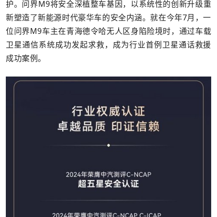
护。问界M9将安全深植整车基因，以系统性的创新升级重
新塑造了新能源时代豪华车的安全内涵。就在今年7月，一
位问界M9车主在青海德令哈无人区身陷险境时，通过车载
卫星通信系统成功发起求救，成为行业首例卫星通话救援
成功案例。