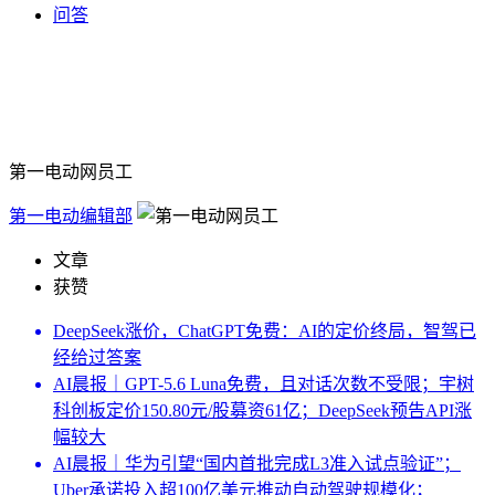
问答
第一电动网员工
第一电动编辑部
文章
获赞
DeepSeek涨价，ChatGPT免费：AI的定价终局，智驾已
经给过答案
AI晨报｜GPT-5.6 Luna免费，且对话次数不受限；宇树
科创板定价150.80元/股募资61亿；DeepSeek预告API涨
幅较大
AI晨报｜华为引望“国内首批完成L3准入试点验证”；
Uber承诺投入超100亿美元推动自动驾驶规模化；