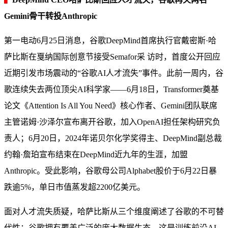
Gemini骨干转投Anthropic
第一电动6月25日消息，谷歌DeepMind首席执行官戴密斯·哈
萨比斯在戛纳国际创意节接受Semafor采 访时，首度公开回应
近期引发市场震动的“谷歌AI人才流失”事件。此前一周内，谷
歌连续失去两位顶尖AI科学家——6月18日，Transformer奠基
论文《Attention Is All You Need》核心作者、Gemini团队联席
主管诺姆·沙泽尔宣布离开谷歌，加入OpenAI担任架构研究负
责人；6月20日，2024年诺贝尔化学奖得主、DeepMind副总裁
约翰·詹珀宣布结束在DeepMind近九年的生涯，加盟
Anthropic。受此影响，谷歌母公司Alphabet股价于6月22日暴
跌逾5%，单日市值蒸发超2200亿美元。
面对人才流失质疑，哈萨比斯从三个维度阐述了谷歌的不可替
代性：谷歌拥有覆盖广泛的庞大数据生态，这是训练前沿AI