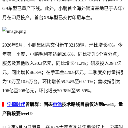
G9车型已量产下线。此外，小鹏首个海外智造基地已于去年7
月在印尼投产，首台X9车型已交付印尼车主。
2026年5月，小鹏集团共交付新车32158辆，环比增长4%。今
年第一季度，小鹏毛利率达到20.6%，同比提升5个百分点；
服务及其他收入20.3亿元，同比增长41.2%；研发投入29.1亿
元，同比增长46.8%；在手现金420.9亿元。二季度交付量指引
为10万至10.6万台，环比增长59.54%至69.11%；营收指引为
196亿至208亿元，环比增长50.38%至59.59%。
▍
宁德时代
曾毓群：固态
电池
技术路线目前仅达到level4，量
产阶段要level 9
IT之家6月24日消息，在2026大连夏季达沃斯论坛上，宁德时