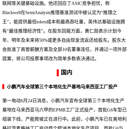
联网等关键基础设施。他还回应了ASIC竞争担忧，称
Blackwell在SemiAnalysis推理基准测试中被认定为“推理之
王”，能提供最低token成本和最高吞吐量，英伟达基础设施拥
有“最佳推理经济性”。在股东回报方面，黄仁勋表示计划今
年、明年及未来将50%或更多自由现金流返还给股东。股东大
会批准了高管薪酬方案及全部10名董事连任，并通过一项外部
提案，将公司投票事项改为简单多数表决通过。
▌
国内
▍
小鹏汽车全球第三个本地化生产基地马来西亚工厂投产
第一电动6月24日消息，小鹏汽车宣布全球第三个本地化生产
基地在马来西亚马六甲的EPMB工厂正式投产，首批G6车型已
组装下线，产能爬坡正在进行中。此前，小鹏汽车已在奥地利
格拉茨麦格纳工厂启动首个欧洲本地化生产项目，首批G6与