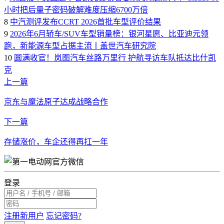
小时把后量子密码破解难度压缩6700万倍
8
中汽测评发布CCRT 2026首批车型评价结果
9
2026年6月轿车/SUV车型销量榜：银河星愿、比亚迪元领
跑，新能源车型占据主流丨盖世汽车研究院
10
圆满收官！岚图汽车丝路万里行 护航寻访车队抵达比什凯
克
上一篇
京东与魔法原子达成战略合作
下一篇
存储涨价，车企还得再扛一年
登录
注册新用户
忘记密码?