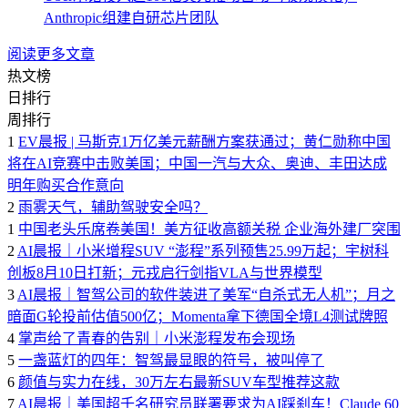
Anthropic组建自研芯片团队
阅读更多文章
热文榜
日排行
周排行
1
EV晨报 | 马斯克1万亿美元薪酬方案获通过；黄仁勋称中国
将在AI竞赛中击败美国；中国一汽与大众、奥迪、丰田达成
明年购买合作意向
2
雨雾天气，辅助驾驶安全吗？
1
中国老头乐席卷美国！美方征收高额关税 企业海外建厂突围
2
AI晨报｜小米增程SUV “澎程”系列预售25.99万起；宇树科
创板8月10日打新；元戎启行剑指VLA与世界模型
3
AI晨报｜智驾公司的软件装进了美军“自杀式无人机”；月之
暗面G轮投前估值500亿；Momenta拿下德国全境L4测试牌照
4
掌声给了青春的告别｜小米澎程发布会现场
5
一盏蓝灯的四年：智驾最显眼的符号，被叫停了
6
颜值与实力在线，30万左右最新SUV车型推荐这款
7
AI晨报｜美国超千名研究员联署要求为AI踩刹车！Claude 60