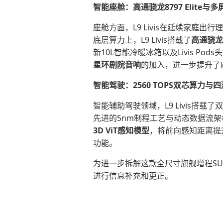
智能座舱：高通骁龙8797 Elite与
座舱方面，L9 Livis在延续家庭
底层算力上，L9 Livis搭载了
高通骁龙旗
新10L智能冷暖冰箱以及Livis Pod
星环剧院音响
的加入，进一步提升了
智能驾驶
：2560
TOPS
双芯
算力
与四
智能辅助驾驶领域，L9 Livis搭
先进的5nm制程工艺与动态数据流架构
3D
ViT
感知模型
，将前向感知距离提
功能。
为进一步拆解这款全尺寸旗舰增程SU
进行信息补充和更正。