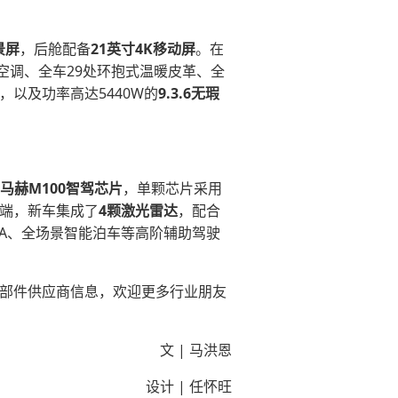
景屏
，后舱配备
21英寸4K移动屏
。在
空调、全车29处环抱式温暖皮革、全
，以及功率高达5440W的
9.3.6无瑕
马赫M100智驾芯片
，单颗芯片采用
端，新车集成了
4颗
激光雷达
，配合
A、全场景智能泊车等高阶辅助驾驶
心零部件供应商信息，欢迎更多行业朋友
文 | 马洪恩
设计 | 任怀旺