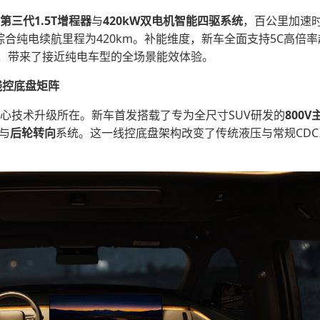
第三代1.5T增程器
与
420kW双电机智能
四驱
系统
，百公里加速时
C综合纯电续航里程为420km。补能维度，新车全面支持5C高倍
，带来了接近纯电车型的全场景能效体验。
线控底盘矩阵
版本核心技术升级所在。新车首发搭载了专为全尺寸SUV研发的
800V
与
后轮转向
系统。这一线控底盘架构改变了传统液压与常规CD