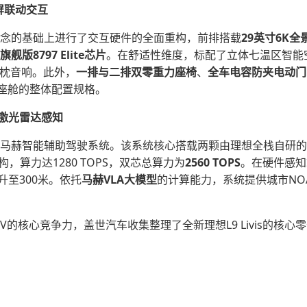
多屏联动交互
出行理念的基础上进行了交互硬件的全面重构，前排搭载
29英寸6K全
舰版8797 Elite芯片
。在舒适性维度，标配了立体七温区智能
s头枕音响。此外，
一排与二排双零重力座椅
、
全车
电容
防夹
电动门
座舱的整体配置规格。
激光雷达
感知
载了双马赫智能辅助驾驶系统。该系统核心搭载两颗由理想全栈自研的
，算力达1280 TOPS，双芯总算力为
2560 TOPS
。在硬件感知
升至300米。依托
马赫VLA大模型
的计算能力，系统提供城市NO
V的核心竞争力，盖世汽车收集整理了全新理想L9 Livis的核