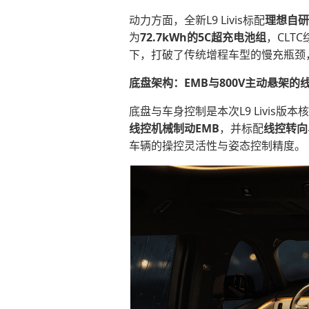
动力方面，全新L9 Livis标配
理想
自研
为
72.7kWh的5C超充电池组
，CLT
下，打破了传统增程车型的慢充瓶颈
底盘架构：
EMB
与800V
主动悬架
的
底盘与车身控制是本次L9 Livis
线控机械制动
EMB
，并标配
线控转向
车辆的操控灵活性与姿态控制精度。