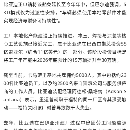
比亚迪正申请将该豁免延长至今年年中，但巴尔迪强调，S
KD模式仅为过渡性安排，“车辆必须使用本地零部件才能
实现经济与财务可持续性”。
工厂本地化产能建设正持续推进。冲压、焊接与涂装等核
心工艺设施已接近完工，属于比亚迪在巴西首期总投资55
亿雷亚尔（约合11亿美元）的一部分。该阶段投资目标是
将工厂年产能由2026年底预计的15万辆提升至30万辆。
截至当前，卡马萨里基地共雇佣约5000人，其中包括约23
00名比亚迪员工，以及约2500名来自建筑公司与服务供应
商的工作人员。比亚迪装配经理阿德松·桑塔纳（Adson S
antana）表示，重返曾就职于福特的同一厂区令其深受触
动——福特关闭该厂时曾导致数千人失业。
去年，比亚迪在巴伊亚州建厂过程中曾因劳工问题遭调