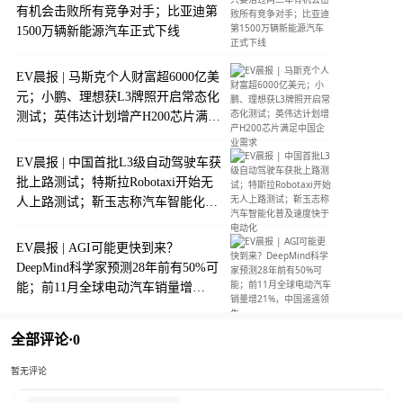
有机会击败所有竞争对手；比亚迪第
1500万辆新能源汽车正式下线
EV晨报 | 马斯克个人财富超6000亿美
元；小鹏、理想获L3牌照开启常态化
测试；英伟达计划增产H200芯片满足
中国企业需求
EV晨报 | 中国首批L3级自动驾驶车获
批上路测试；特斯拉Robotaxi开始无
人上路测试；靳玉志称汽车智能化普
及速度快于电动化
EV晨报 | AGI可能更快到来？
DeepMind科学家预测28年前有50%可
能；前11月全球电动汽车销量增
21%，中国遥遥领先
全部评论·
0
暂无评论