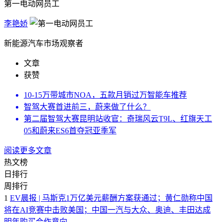
第一电动网员工
李艳娇
新能源汽车市场观察者
文章
获赞
10-15万带城市NOA，五款月销过万智能车推荐
智驾大赛首进前三，蔚来做了什么？
第二届智驾大赛昆明站收官：奇瑞风云T9L、红旗天工
05和蔚来ES6首夺冠亚季军
阅读更多文章
热文榜
日排行
周排行
1
EV晨报 | 马斯克1万亿美元薪酬方案获通过；黄仁勋称中国
将在AI竞赛中击败美国；中国一汽与大众、奥迪、丰田达成
明年购买合作意向