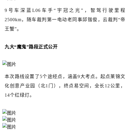
9号车深蓝L06车手“宇冠之光”，智驾行驶里程
2500km，随车裁判第一电动老同事邱锴俊，云裁判“帝
王蟹”。
九大“魔鬼”路段正式公开
本次路线设置了5个途经点，涵盖9大考点。起点莱锦文
化创意产业园（北1门），终点易空间，全长12公里，
14个红绿灯。