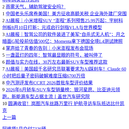
2
雨雾天气，辅助驾驶安全吗？
1
中国老头乐席卷美国！美方征收高额关税 企业海外建厂突围
2
AI晨报｜小米增程SUV “澎程”系列预售25.99万起；宇树科
创板8月10日打新；元戎启行剑指VLA与世界模型
3
AI晨报｜智驾公司的软件装进了美军“自杀式无人机”；月之
暗面G轮投前估值500亿；Momenta拿下德国全境L4测试牌照
4
掌声给了青春的告别｜小米澎程发布会现场
5
一盏蓝灯的四年：智驾最显眼的符号，被叫停了
6
颜值与实力在线，30万左右最新SUV车型推荐这款
7
AI晨报｜美国超千名研究员联署要求为AI踩刹车！Claude 60
小时把后量子密码破解难度压缩6700万倍
8
中汽测评发布CCRT 2026首批车型评价结果
9
2026年6月轿车/SUV车型销量榜：银河星愿、比亚迪元领
跑，新能源车型占据主流丨盖世汽车研究院
10
圆满收官！岚图汽车丝路万里行 护航寻访车队抵达比什凯
克
上一篇
阿维塔5月交付7336辆