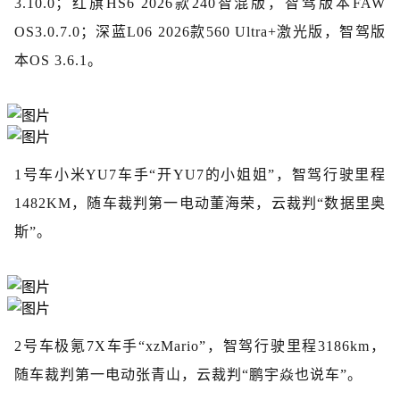
3.10.0；红旗HS6 2026款240智混版，智驾版本FAW
OS3.0.7.0；深蓝L06 2026款560 Ultra+激光版，智驾版
本OS 3.6.1。
1号车小米YU7车手“开YU7的小姐姐”，智驾行驶里程
1482KM，随车裁判第一电动董海荣，云裁判“数据里奥
斯”。
2号车极氪7X车手“xzMario”，智驾行驶里程3186km，
随车裁判第一电动张青山，云裁判“鹏宇焱也说车”。