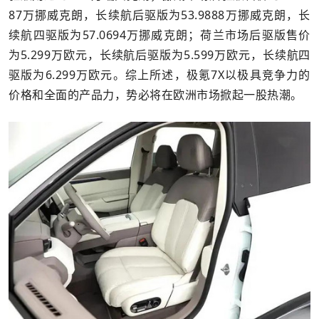
87万挪威克朗，长续航后驱版为53.9888万挪威克朗，长
续航四驱版为57.0694万挪威克朗；荷兰市场后驱版售价
为5.299万欧元，长续航后驱版为5.599万欧元，长续航四
驱版为6.299万欧元。综上所述，极氪7X以极具竞争力的
价格和全面的产品力，势必将在欧洲市场掀起一股热潮。