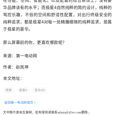
在性能、空间、智能化，以及配置的综合表现上，没有豪
华品牌该有的水平；而极星4自然纯粹的简约设计，纯粹的
驾控乐趣，不俗的空间和舒适性配置，对出行终级安全的
纯粹追求，都是极星4对每一处精雕细琢的纯粹追求，是属
于极星的豪华。
那么屏幕前的你，更喜欢哪款呢？
来源：第一电动网
作者：赵岚坤
本文地址：
视频
极星4
宝马iX3
返回第一电动网首页 >
文中图片源自互联网，如有侵权请联系admin@d1ev.com删除。