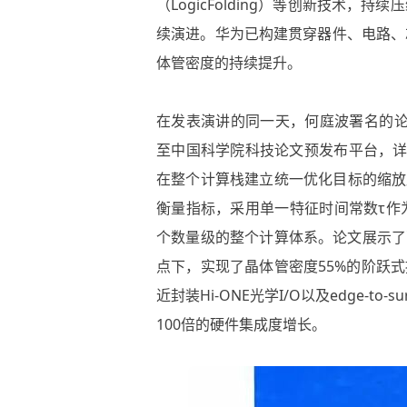
（LogicFolding）等创新技术
续演进。华为已构建贯穿器件、电路、
体管密度的持续提升。
在发表演讲的同一天，何庭波署名的论文《A Time S
至中国科学院科技论文预发布平台，详细
在整个计算栈建立统一优化目标的缩放
衡量指标，采用单一特征时间常数τ作
个数量级的整个计算体系。论文展示了
点下，实现了晶体管密度55%的阶跃式
近封装Hi-ONE光学I/O以及edge-t
100倍的硬件集成度增长。