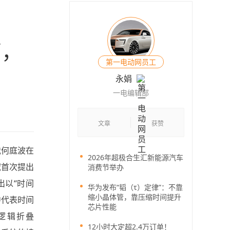
管，
第一电动网员工
永娟
一电编辑部
文章
获赞
裁何庭波在
2026年超极合生汇新能源汽车
域首次提出
消费节举办
出以“时间
华为发布“韬（τ）定律”：不靠
缩小晶体管，靠压缩时间提升
中代表时间
芯片性能
逻辑折叠
12小时大定超2.4万订单！