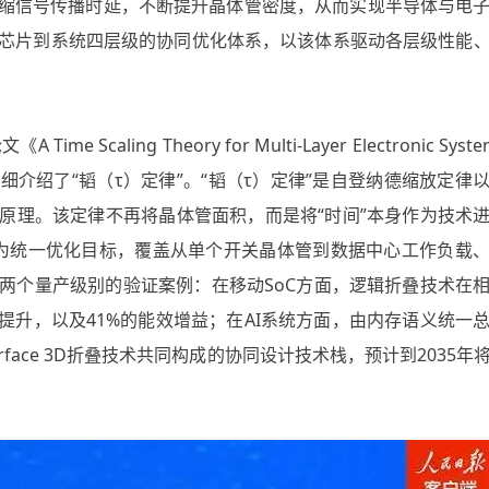
，持续压缩信号传播时延，不断提升晶体管密度，从而实现半导体与电
芯片到系统四层级的协同优化体系，以该体系驱动各层级性能
caling Theory for Multi-Layer Electronic Sys
介绍了“韬（τ）定律”。“韬（τ）定律”是自登纳德缩放定律
原理。该定律不再将晶体管面积，而是将“时间”本身作为技术
为统一优化目标，覆盖从单个开关晶体管到数据中心工作负载
两个量产级别的验证案例：在移动SoC方面，逻辑折叠技术在
提升，以及41%的能效增益；在AI系统方面，由内存语义统一
o-surface 3D折叠技术共同构成的协同设计技术栈，预计到2035