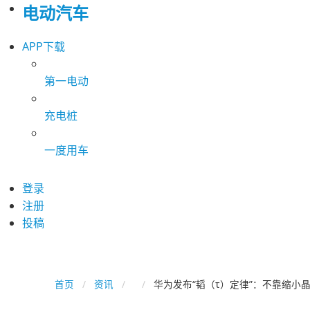
电动汽车
APP下载
第一电动
充电桩
一度用车
登录
注册
投稿
首页
资讯
华为发布“韬（τ）定律”：不靠缩小