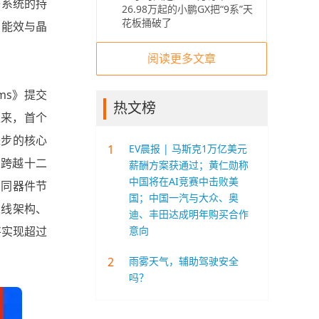
子系统的持
26.98万起的小鹏GX把“9系”天
花板捅破了
、能效与晶
阅读更多文章
tems》提交
热文榜
以来，首个
进步的核心
1
EV晨报 | 马斯克1万亿美元
、跨越十二
薪酬方案获通过；黄仁勋称
中国将在AI竞赛中击败美
相同器件节
国；中国一汽与大众、奥
总线架构、
迪、丰田达成明年购买合作
意向
年将实现超过
2
雨雾天气，辅助驾驶安全
吗？