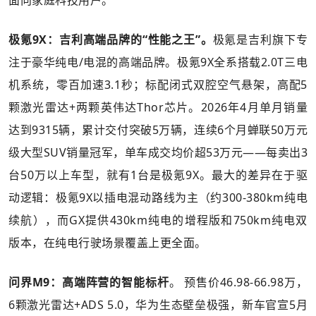
面向家庭科技用户。
极氪9X：吉利高端品牌的“性能之王”。
极氪是吉利旗下专
注于豪华纯电/电混的高端品牌。极氪9X全系搭载2.0T三电
机系统，零百加速3.1秒；标配闭式双腔空气悬架，高配5
颗激光雷达+两颗英伟达Thor芯片。2026年4月单月销量
达到9315辆，累计交付突破5万辆，连续6个月蝉联50万元
级大型SUV销量冠军，单车成交均价超53万元——每卖出3
台50万以上车型，就有1台是极氪9X。最大的差异在于驱
动逻辑：极氪9X以插电混动路线为主（约300-380km纯电
续航），而GX提供430km纯电的增程版和750km纯电双
版本，在纯电行驶场景覆盖上更全面。
问界M9：高端阵营的智能标杆
。 预售价46.98-66.98万，
6颗激光雷达+ADS 5.0，华为生态壁垒极强，新车官宣5月