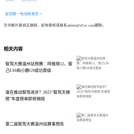
返回第一电动网首页 >
文中图片源自互联网，如有侵权请联系admin@d1ev.com删除。
相关内容
智驾大赛温州站预赛：阿维塔12、智
己LS6和小鹏G9成功晋级
谁在推动智驾进步？2025“智驾天梯
榜”年度榜单即将揭晓
第二届智驾大赛温州站赛事预告