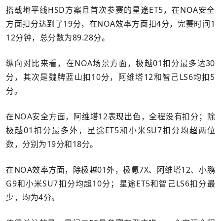
搭载地平线HSD方案且首次参赛的星途ET5，在NOA安全
方面扣分达到了19分，在NOA效率方面扣4分，完赛时间1
12分钟，总分数为89.28分。
纵向对比来看，在NOA场景方面，极越01扣分最多达30
分，其次是魏牌蓝山扣10分，阿维塔12和智己LS6均扣5
分。
在NOA安全方面，阿维塔12表现出色，全程没有扣分；除
极越01扣分最多外，星途ET5和小米SU7扣分均超两位
数，分别为19分和18分。
在NOA效率方面，除极越01外，极氪7X、阿维塔12、小鹏
G9和小米SU7扣分均超10分；星途ET5和智己LS6扣分最
少，均为4分。