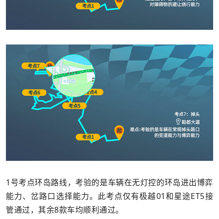
1号考点环岛路线，考验的是车辆在无灯控的环岛进出博弈
能力、岔路口选择能力。此考点仅有极越01和星途ET5接
管通过，其余8款车均顺利通过。