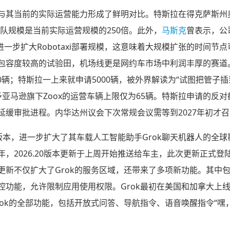
与其当前的实际运营能力形成了鲜明对比。特斯拉在得克萨斯州
的车队规模是当前实际运营规模的250倍。此外，
马斯克
曾表示，公
进一步扩大Robotaxi部署规模，这意味着大规模扩张的时间节点可
包容度较高的试验田，机场线更是网约车市场中利润丰厚的赛道。
0辆；特斯拉一上来就申请5000辆，被外界解读为“试图把管子插到
亚马逊旗下Zoox的运营车辆上限仅为65辆。特斯拉申请的反对截
延缓审批进程。内华达州议会下次常规会议需等到2027年初才
0版本，进一步扩大了其车载人工智能助手Grok聊天机器人的全球覆
，2026.20版本更新于上周开始推送给车主，此次更新正式
更新不仅扩大了Grok的服务区域，还带来了多项新功能。其中
控功能，允许限制应用使用权限。Grok最初在美国和加拿大上
ok的全部功能，包括开放式问答、导航指令、语音唤醒指令“嘿，