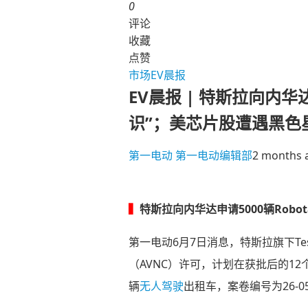
0
评论
收藏
点赞
市场
EV晨报
EV晨报 | 特斯拉向内华达
识”；美芯片股遭遇黑色
第一电动
第一电动编辑部
2 months 
▍
特斯拉向内华达申请5000辆Robo
第一电动6月7日消息，特斯拉旗下Tesl
（AVNC）许可，计划在获批后的1
辆
无人驾驶
出租车，案卷编号为26-05