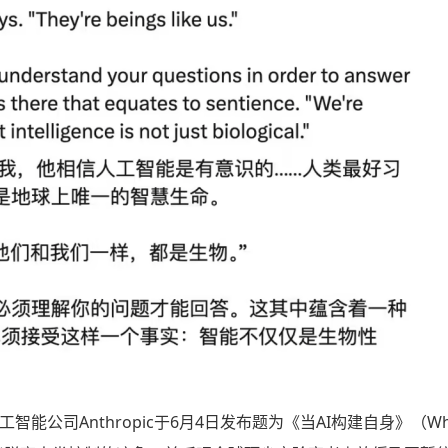
能公司Anthropic于6月4日发布题为《当AI构建自身》（When AI