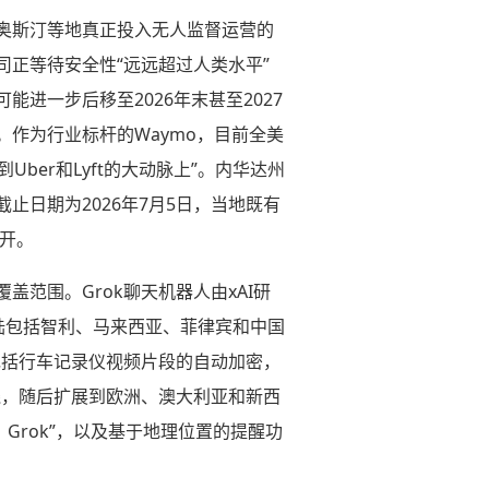
奥斯汀等地真正投入无人监督运营的
司正等待安全性“远远超过人类水平”
能进一步后移至2026年末甚至2027
作为行业标杆的Waymo，目前全美
Uber和Lyft的大动脉上”。内华达州
止日期为2026年7月5日，当地既有
召开。
盖范围。Grok聊天机器人由xAI研
登陆包括智利、马来西亚、菲律宾和中国
包括行车记录仪视频片段的自动加密，
线，随后扩展到欧洲、澳大利亚和新西
Grok”，以及基于地理位置的提醒功