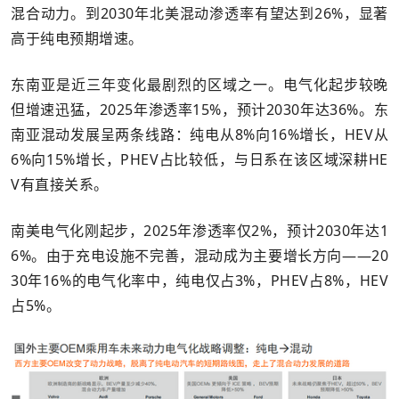
混合动力。到2030年北美混动渗透率有望达到26%，显著
高于纯电预期增速。
东南亚是近三年变化最剧烈的区域之一。电气化起步较晚
但增速迅猛，2025年渗透率15%，预计2030年达36%。东
南亚混动发展呈两条线路：纯电从8%向16%增长，HEV从
6%向15%增长，PHEV占比较低，与日系在该区域深耕HE
V有直接关系。
南美电气化刚起步，2025年渗透率仅2%，预计2030年达1
6%。由于充电设施不完善，混动成为主要增长方向——20
30年16%的电气化率中，纯电仅占3%，PHEV占8%，HEV
占5%。