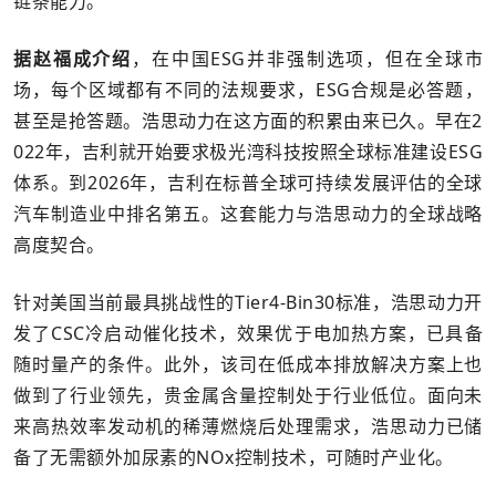
链条能力。
据赵福成介绍
，在中国ESG并非强制选项，但在全球市
场，每个区域都有不同的法规要求，ESG合规是必答题，
甚至是抢答题。浩思动力在这方面的积累由来已久。早在2
022年，吉利就开始要求极光湾科技按照全球标准建设ESG
体系。到2026年，吉利在标普全球可持续发展评估的全球
汽车制造业中排名第五。这套能力与浩思动力的全球战略
高度契合。
针对美国当前最具挑战性的Tier4-Bin30标准，浩思动力开
发了CSC冷启动催化技术，效果优于电加热方案，已具备
随时量产的条件。此外，该司在低成本排放解决方案上也
做到了行业领先，贵金属含量控制处于行业低位。面向未
来高热效率发动机的稀薄燃烧后处理需求，浩思动力已储
备了无需额外加尿素的NOx控制技术，可随时产业化。