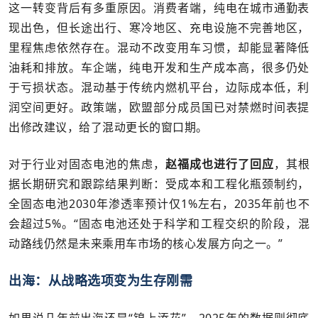
这一转变背后有多重原因。消费者端，纯电在城市通勤表
现出色，但长途出行、寒冷地区、充电设施不完善地区，
里程焦虑依然存在。混动不改变用车习惯，却能显著降低
油耗和排放。车企端，纯电开发和生产成本高，很多仍处
于亏损状态。混动基于传统内燃机平台，边际成本低，利
润空间更好。政策端，欧盟部分成员国已对禁燃时间表提
出修改建议，给了混动更长的窗口期。
对于行业对固态电池的焦虑，
赵福成也进行了回应
，其根
据长期研究和跟踪结果判断：受成本和工程化瓶颈制约，
全固态电池2030年渗透率预计仅1%左右，2035年前也不
会超过5%。“固态电池还处于科学和工程交织的阶段，混
动路线仍然是未来乘用车市场的核心发展方向之一。”
出海：从战略选项变为生存刚需