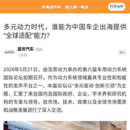
打开APP
多元动力时代，谁能为中国车企出海提供
“全球适配”能力？
盖世汽车
A+
2月前
2026年5月21日，由浩思动力承办的第六届车用动力系统
国际论坛如期召开。作为动力系统领域最具专业性和权威
性的发声平台之一，本届论坛以“多元驱动·创新引领”为主
题，汇聚了来自国内及国际政府、企业、学术界和研究机
构的专家与领导，就市场、技术、政策以及全球市场需求
和战略发展进行了深入交流。