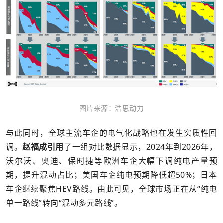
图片来源：浩思动力
与此同时，全球主流车企的电气化战略也在发生实质性回
调。
赵福成引用
了一组对比数据显示，2024年到2026年，
沃尔沃、奥迪、保时捷等欧洲车企大幅下调纯电产量预
期，提升混动占比；美国车企纯电预期降低超50%；日本
车企继续聚焦HEV路线。由此可见，全球市场正在从“纯电
单一路线”转向“混动多元路线”。