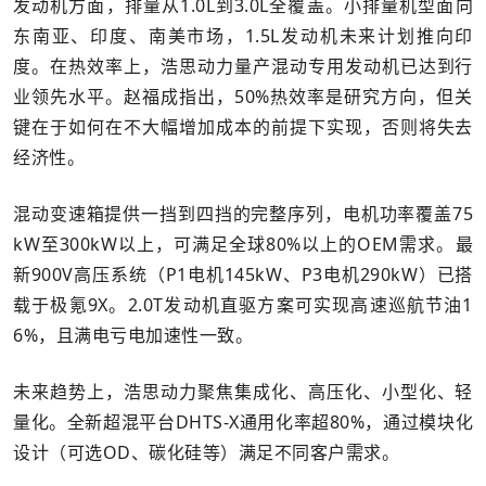
发动机方面，排量从1.0L到3.0L全覆盖。小排量机型面向
东南亚、印度、南美市场，1.5L发动机未来计划推向印
度。在热效率上，浩思动力量产混动专用发动机已达到行
业领先水平。赵福成指出，50%热效率是研究方向，但关
键在于如何在不大幅增加成本的前提下实现，否则将失去
经济性。
混动变速箱提供一挡到四挡的完整序列，电机功率覆盖75
kW至300kW以上，可满足全球80%以上的OEM需求。最
新900V高压系统（P1电机145kW、P3电机290kW）已搭
载于极氪9X。2.0T发动机直驱方案可实现高速巡航节油1
6%，且满电亏电加速性一致。
未来趋势上，浩思动力聚焦集成化、高压化、小型化、轻
量化。全新超混平台DHTS-X通用化率超80%，通过模块化
设计（可选OD、碳化硅等）满足不同客户需求。