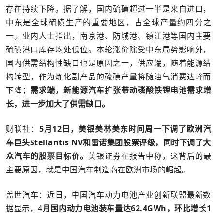
存在持续下降。据了解，国内硫磺超过一半是来自进口，
中东是全球硫磺生产的重要地区，占全球产量约四分之
一。业内人士指出，南京港、防城港、镇江港等国内主要
硫磺港口库存均处低位。本轮涨价除受中东局势影响外，
国内供需结构性缺口也是原因之一，供应端，随着能源结
构转型，作为炼化副产品的硫磺产量将随油气消费达峰而
下降；
需求端，新能源汽车扩张带动磷酸铁锂电池需求增
长，进一步加大了供需缺口。
财联社：
5月12日，美银美林美东时间周一下调了欧洲汽
车巨头Stellantis NV和雷诺集团股票评级，同时下调了大
众汽车的股票目标价。
美银证券在报告中称，这背后的最
主要原因，就是中国汽车制造商在欧洲市场的崛起。
盖世汽车：近日，中国汽车动力电池产业创新联盟最新数
据显示，4
月国内动力电池装车量达62.4GWh，环比增长1