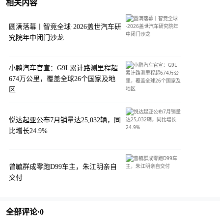
相关内容
圆满落幕丨智竞全球·2026盖世汽车研
究院年中闭门沙龙
小鹏汽车官宣：G9L累计路测里程超
674万公里，覆盖全球26个国家及地
区
悦达起亚公布7月销量达25,032辆，同
比增长24.9%
曾毓群成零跑D99车主，朱江明亲自
交付
全部评论·
0