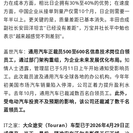
力在成本方面，相比日企拥有30%至40%的优势；在速度
方面，中国企业从接单到量产仅需10个月，日企则需要一
年半以上。更关键的是，质量差距已基本消失。丰田合成
副社长安田洋坦言"已经没有差距"，万宝井社长平中勉也
表示"越来越感觉不到差别"。
盖世汽车：
通用汽车正裁员500至600名信息技术岗位白领
员工，通过部门架构重组，为企业未来发展优化布局。
知
情人士透露，管理层已于5月11日上午开始通知受影响员
工。此次裁员波及通用汽车全球各地的办公机构。今年年
初美国市场汽车销量陷入停滞，公司正着力提升盈利水
平。去年10月，通用汽车已裁减数百名白领员工。
此外，
受
电动汽车
投资不及预期的影响，该公司还裁减了数千名
蓝领员工。
IT之家：
大众途安（Touran）车型已于2026年4月29日正