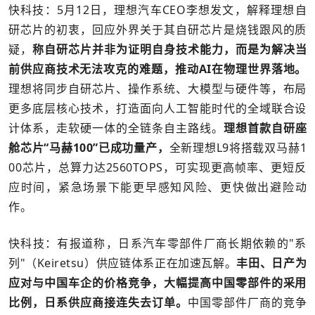
快科技：5月12日，理想汽车CEO李想发文，解释理想自
研芯片的初衷，回应外界关于其自研芯片是烧钱跟风的质
疑，
称自研芯片并非为证明自身技术能力，而是为解决当
前供应商技术无法攻克的难题，推动AI在物理世界落地。
理想将同步自研芯片、操作系统、大模型与硬件等，布局
更多底层核心技术，打造面向人工智能时代的全域联合设
计体系，走软硬一体的全链条自主路线。
理想首款自研座
舱芯片“马赫100”已成功量产，
全新理想L9将搭载双马赫1
00芯片，总算力达2560TOPS，可实现更高帧率、更短反
应时间，紧急场景下能更早感知风险、更快做出避险动
作。
快科技：有报道称，日系汽车零部件厂商长期依赖的"系
列"（Keiretsu）供应链体系正在加速瓦解。
丰田、日产为
应对与中国车企的价格竞争，大幅提高中国零部件的采用
比例，日系供应商接连失去订单。
中国零部件厂商的竞争