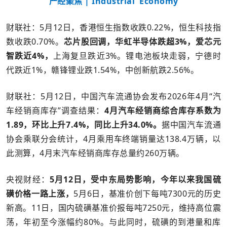
产经聚焦 | Industrial Economy
财联社：5月12日，香港恒生指数收跌0.22%，恒生科技指
数收跌0.70%。
芯片股回调，华虹半导体跌超3%，爱芯元
智跌近4%，
上海复旦跌近3%。锂电池板块走弱，宁德时
代跌近1%，赣锋锂业跌1.54%，中创新航跌2.56%。
财联社：5月12日，中国汽车流通协会发布2026年4月“汽
车经销商库存”调查结果：
4月汽车经销商综合库存系数为
1.89，环比上升7.4%，同比上升34.0%。
据中国汽车流通
协会乘联分会统计，4月乘用车终端销量达138.4万辆，以
此测算，4月末汽车经销商库存总量约260万辆。
央视财经：
5月12日，受中东局势影响，今年以来我国硫
磺价格一路上涨，
5月6日，基准价创下每吨7300元的历史
新高。11日，国内硫磺基准价报每吨7250元，维持高位震
荡，年初至今涨幅约80%。与此同时，硫磺的到港量和库