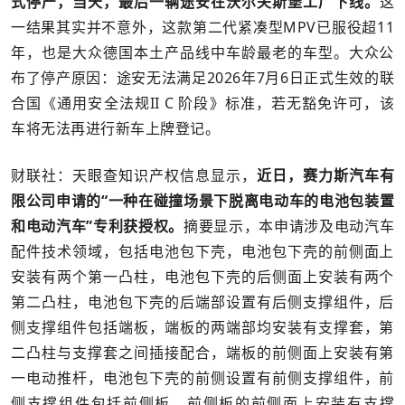
式停产，当天，最后一辆途安在沃尔夫斯堡工厂下线。
这
一结果其实并不意外，这款第二代紧凑型MPV已服役超11
年，也是大众德国本土产品线中车龄最老的车型。大众公
布了停产原因：途安无法满足2026年7月6日正式生效的联
合国《通用安全法规II C 阶段》标准，若无豁免许可，该
车将无法再进行新车上牌登记。
财联社：天眼查知识产权信息显示，
近日，赛力斯汽车有
限公司申请的“一种在碰撞场景下脱离电动车的电池包装置
和电动汽车”专利获授权。
摘要显示，本申请涉及电动汽车
配件技术领域，包括电池包下壳，电池包下壳的前侧面上
安装有两个第一凸柱，电池包下壳的后侧面上安装有两个
第二凸柱，电池包下壳的后端部设置有后侧支撑组件，后
侧支撑组件包括端板，端板的两端部均安装有支撑套，第
二凸柱与支撑套之间插接配合，端板的前侧面上安装有第
一电动推杆，电池包下壳的前侧设置有前侧支撑组件，前
侧支撑组件包括前侧板，前侧板的前侧面上安装有支撑