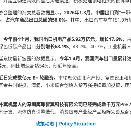
，并建立畅通高效的售后沟通渠道，积极处理锁电相关的投诉争
协会整理的海关总署数据显示，
2026年1-3月，中国出口到“
6%，占汽车商品出口总额的58.0%。
其中：出口汽车整车151.0万
，
今年前4个月，我国出口机电产品5.92万亿元，增长17.6%，
占
绿色低碳产品出口
分别增长68.1%、
43.2%、40.7%，工业机
崔东树最新披露的数据显示，
今年1-4月，我国汽车出口量累计达
美元，同比增速高达54%，创近年新高。
日完成数亿元 B+ 轮融资。
本轮融资由北汽产投、复星锐正和
基金共同跟投，滴滴、小米联合创始人黎万强持续追加投资，庚
扑翼机器人的深圳鹰瞰智翼科技有限公司已经完成数千万元Pre-
术研发、流体仿真引擎迭代、消费级与产业级产品矩阵完善及商
政策动态 | Policy Situation