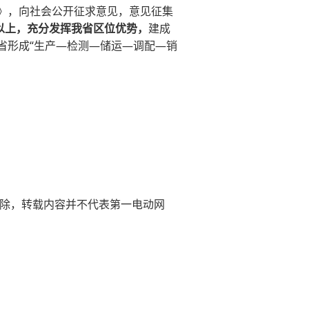
》，向社会公开征求意见，意见征集
辆以上，充分发挥我省区位优势，
建成
省形成“生产—检测—储运—调配—销
)删除，转载内容并不代表第一电动网