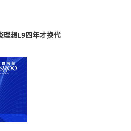
理想L9四年才换代