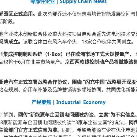
零部件企业 | Supply Chain News
部园区正式启用。
此次总部乔迁不仅标志着均普智能发展空间与
新阶段。
池产业技术创新联合体及重大科技项目启动会暨先进电池技术交
揭牌成立。
该联合体由东风汽车牵头，18家合作伙伴共同创立。
C1集成控制制动系统（1-Box）已在欧洲市场正式大规模量产，
品也将于6月在北美市场量产。
京西两款线控制动产品将赋能该
亚迪汽车正式签署战略合作协议，围绕 “闪充中国”战略展开深度
站点规划、商用车补能及品牌营销等多领域协同，共同优化新能
产经聚焦 | Industrial Economy
了解到，
网传“新能源车企因锁电问题被约谈、立案”为不实信息
8家新能源车企因锁电问题被约谈”“3家车企被立案”的说法，
网
主管部门官方正式信息为准
。同时，希望新能源车企在优化电池