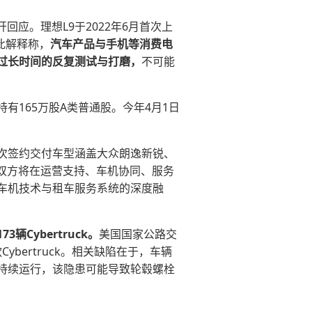
回应。理想L9于2022年6月首次上
此解释称，
汽车产品与手机等消费电
过长时间的反复测试与打磨，
不可能
持有165万股A类普通股。今年4月1日
次签约交付车型涵盖大众朗逸新锐、
议，双方将在运营支持、车机协同、服务
车机技术与租车服务系统的深度融
ybertruck。
美国国家公路交
ybertruck。相关缺陷在于，车辆
持续运行，该隐患可能导致轮毂螺栓