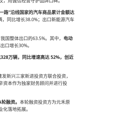
议，用诚信经营守护品牌口碑。
一带一路”沿线国家的汽车商品累计金额达
辆，同比增长38.0%；出口新能源汽车
我国整体出口的63.5%。其中，
电动
器人出口增长30%。
328万辆，同比增速高达 52%，创近
建发新兴三家新进投资方联合投资，
辛资本作为独家财务顾问并进行投
A轮融资。
本轮融资投资方为元禾原
业化落地拓展。