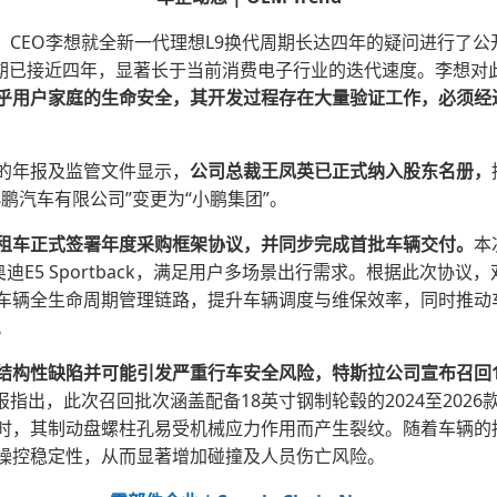
、CEO李想就全新一代理想L9换代周期长达四年的疑问进行了公开
代周期已接近四年，显著长于当前消费电子行业的迭代速度。李想对
乎用户家庭的生命安全，其开发过程存在大量验证工作，必须经
的年报及监管文件显示，
公司总裁王凤英已正式纳入股东名册，
鹏汽车有限公司”变更为“小鹏集团”。
租车正式签署年度采购框架协议，并同步完成首批车辆交付。
本
迪E5 Sportback，满足用户多场景出行需求。根据此次协
车辆全生命周期管理链路，提升车辆调度与维保效率，同时推动
。
构性缺陷并可能引发严重行车安全风险，特斯拉公司宣布召回173辆C
报指出，此次召回批次涵盖配备18英寸钢制轮毂的2024至2026款C
时，其制动盘螺柱孔易受机械应力作用而产生裂纹。随着车辆的
操控稳定性，从而显著增加碰撞及人员伤亡风险。