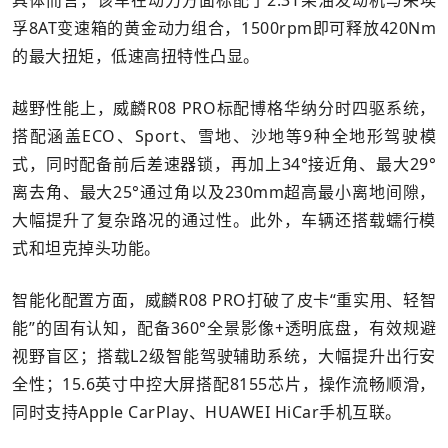
孚8AT变速箱的黄金动力组合，1500rpm即可释放420Nm
的最大扭矩，低速高扭特性凸显。
越野性能上，威麟R08 PRO标配博格华纳分时四驱系统，
搭配涵盖ECO、Sport、雪地、沙地等9种全地形驾驶模
式，同时配备前后差速器锁，再加上34°接近角、最大29°
离去角、最大25°通过角以及230mm超高最小离地间隙，
大幅提升了复杂路况的通过性。此外，车辆还搭载蠕行模
式和坦克掉头功能。
智能化配置方面，威麟R08 PRO打破了皮卡“重实用、轻智
能”的固有认知，配备360°全景影像+透明底盘，有效规避
视野盲区；搭载L2级智能驾驶辅助系统，大幅提升出行安
全性；15.6英寸中控大屏搭配8155芯片，操作流畅顺滑，
同时支持Apple CarPlay、HUAWEI HiCar手机互联。