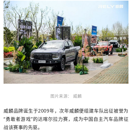
图片来源： 威麟
威麟品牌诞生于2009年，次年威麟便组建车队出征被誉为
“勇敢者游戏”的达喀尔拉力赛，成为中国自主汽车品牌征
战该赛事的先驱。