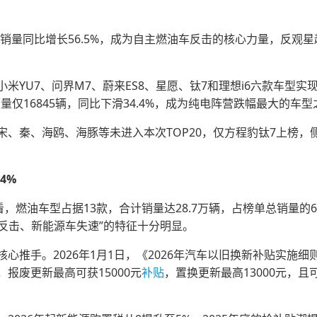
辆的销量同比增长56.5%，成为自主燃油车反击的核心力量，反观
米YU7、问界M7、蔚来ES8、星愿、钛7和理想i6六款车型
销量仅16845辆，同比下滑34.4%，成为纯电阵营跌幅最大的车
宋、秦、海鸥、海豚等未进入本次TOP20，仅方程豹钛7上榜
.4%
看，燃油车型占据13款，合计销量达28.7万辆，占榜单总销量的6
油车反击、新能源车失速”的特征十分明显。
心推手。2026年1月1日，《2026年汽车以旧换新补贴实施
报废更新最高可获15000元
补贴
，置换更新最高13000元，