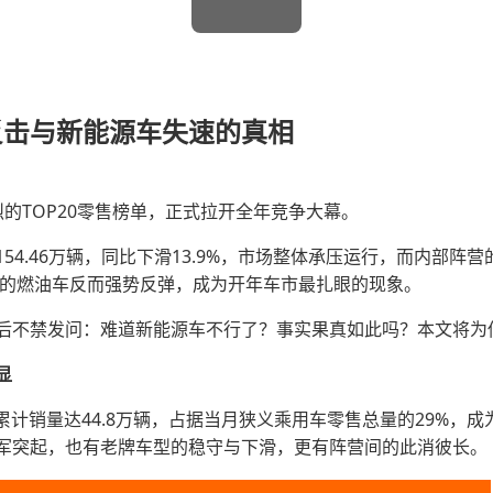
反击与新能源车失速的真相
的TOP20零售榜单，正式拉开全年竞争大幕。
54.46万辆，同比下滑13.9%，市场整体承压运行，而内部
” 的燃油车反而强势反弹，成为开年车市最扎眼的现象。
后不禁发问：难道新能源车不行了？事实果真如此吗？本文将为
显
单，累计销量达44.8万辆，占据当月狭义乘用车零售总量的29%，
军突起，也有老牌车型的稳守与下滑，更有阵营间的此消彼长。