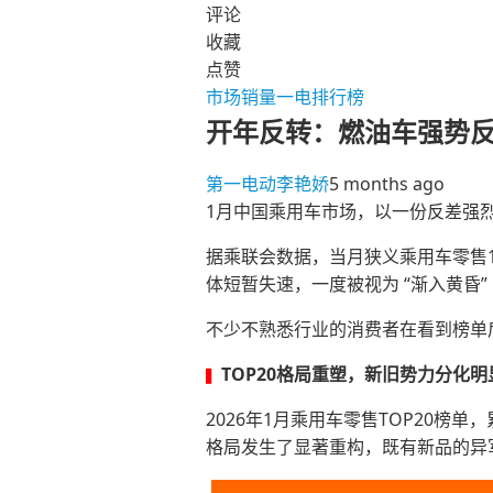
评论
收藏
点赞
市场
销量
一电排行榜
开年反转：燃油车强势
第一电动
李艳娇
5 months ago
1月中国乘用车市场，以一份反差强烈
据乘联会数据，当月狭义乘用车零售1
体短暂失速，一度被视为 “渐入黄昏
不少不熟悉行业的消费者在看到榜单
TOP20格局重塑，新旧势力分化明
▍
2026年1月乘用车零售TOP20榜
格局发生了显著重构，既有新品的异