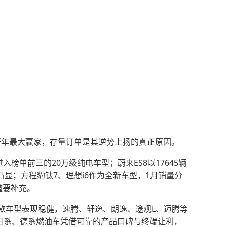
为开年最大赢家，存量订单是其逆势上扬的真正原因。
榜单前三的20万级纯电车型；蔚来ES8以17645辆
凸显；方程豹钛7、理想i6作为全新车型，1月销量分
重要补充。
款车型表现稳健，速腾、轩逸、朗逸、途观L、迈腾等
%，日系、德系燃油车凭借可靠的产品口碑与终端让利，