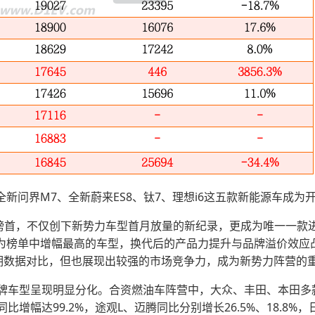
全新问界M7、全新蔚来ES8、钛7、理想i6这五款新能源车成
顶榜首，不仅创下新势力车型首月放量的新纪录，更成为唯一一款进入
，成为榜单中增幅最高的车型，换代后的产品力提升与品牌溢价效应
管无同期数据对比，但也展现出较强的市场竞争力，成为新势力阵营的
牌车型呈现明显分化。合资燃油车阵营中，大众、丰田、本田多
增幅达99.2%，途观L、迈腾同比分别增长26.5%、18.8