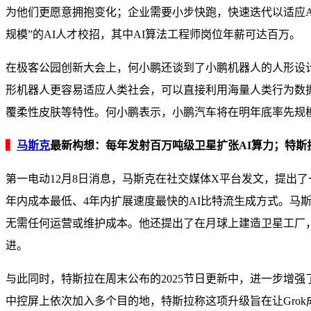
为他们更愿意拥抱变化；企业需要小步快跑，快速迭代以适应AI趋
规模”的AI人才校招，其中AI算法工程师岗位年薪可达百万。
在极客公园创新大会上，何小鹏还谈到了小鹏机器人的人形设
形机器人更容易适应人类社会，可以直接利用海量人类行为数据
覆柔性皮肤等特性。何小鹏表示，小鹏汽车将在明年底率先规模量
▍
马斯克
最新构想：每年发射百万吨级卫星扩张AI算力；特斯
第一电动12月8日消息，马斯克在社交媒体X平台发文，提出
年内成本最低、4年内扩展速度最快的AI比特流生成方式。马斯
无需任何运营或维护成本。他还提出了在月球上建造卫星工厂，
进。
与此同时，特斯拉在周末公布的2025节日更新中，进一步增强
中控屏上依次加入多个目的地，特斯拉称这项升级旨在让Grok