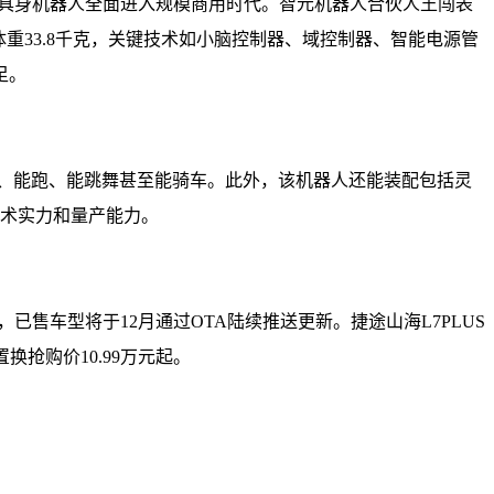
志着具身机器人全面进入规模商用时代。智元机器人合伙人王闯表
体重33.8千克，关键技术如小脑控制器、域控制器、智能电源管
足。
能走、能跑、能跳舞甚至能骑车。此外，该机器人还能装配包括灵
技术实力和量产能力。
，已售车型将于12月通过OTA陆续推送更新。捷途山海L7PLUS
换抢购价10.99万元起。