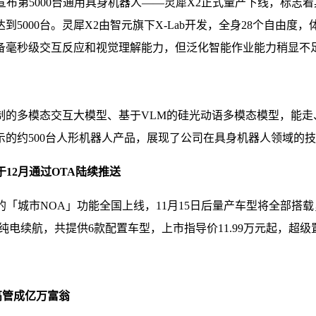
志辉宣布第5000台通用具身机器人——灵犀X2正式量产下线，标
000台。灵犀X2由智元旗下X-Lab开发，全身28个自由度，
备毫秒级交互反应和视觉理解能力，但泛化智能作业能力稍显不
引擎、定制的多模态交互大模型、基于VLM的硅光动语多模态模型，
的约500台人形机器人产品，展现了公司在具身机器人领域的
于12月通过OTA陆续推送
S的「城市NOA」功能全国上线，11月15日后量产车型将全部搭载
长纯电续航，共提供6款配置车型，上市指导价11.99万元起，超级置
位高管成亿万富翁