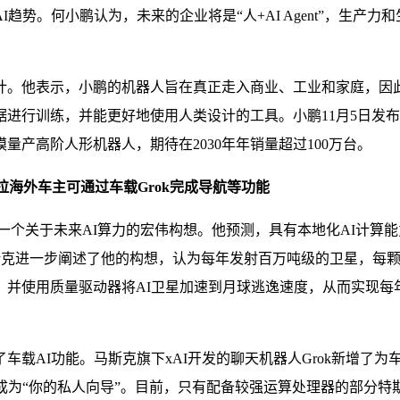
势。何小鹏认为，未来的企业将是“人+AI Agent”，生产
计。他表示，小鹏的机器人旨在真正走入商业、工业和家庭，因
进行训练，并能更好地使用人类设计的工具。小鹏11月5日发布
产高阶人形机器人，期待在2030年年销量超过100万台。
拉海外车主可通过车载Grok完成导航等功能
了一个关于未来AI算力的宏伟构想。他预测，具有本地化AI计算
克进一步阐述了他的构想，认为每年发射百万吨级的卫星，每颗卫星
并使用质量驱动器将AI卫星加速到月球逃逸速度，从而实现每年
了车载AI功能。马斯克旗下xAI开发的聊天机器人Grok新增
成为“你的私人向导”。目前，只有配备较强运算处理器的部分特