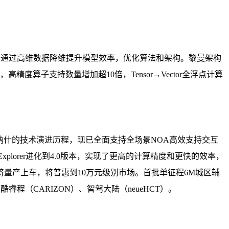
旨在通过高维数据降维提升模型效率，优化算法和架构。黎曼架构
算子支持数量增加超10倍，Tensor→Vector全浮点计算
到纳什的技术演进历程，现已全面支持全场景NOA高效支持交互
lorer进化到4.0版本，实现了更高的计算精度和更快的效率，
驶即将量产上车，将普惠到10万元级别市场。首批单征程6M城区辅
（CARIZON）、智驾大陆（neueHCT）。