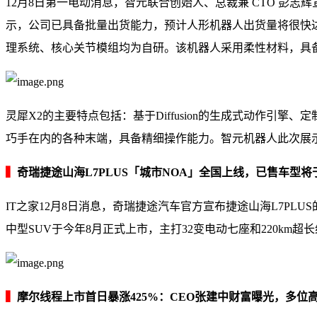
12月8日第一电动消息，智元联合创始人、总裁兼 CTO 彭
示，公司已具备批量出货能力，预计人形机器人出货量将很快达到5
理系统、核心关节模组均为自研。该机器人采用柔性材料，具
灵犀X2的主要特点包括：基于Diffusion的生成式动作
巧手在内的各种末端，具备精细操作能力。智元机器人此次展示
▍
奇瑞捷途山海L7PLUS「城市NOA」全国上线，已售车型将
IT之家12月8日消息，奇瑞捷途汽车官方宣布捷途山海L7PLU
中型SUV于今年8月正式上市，主打32变电动七座和220km超
▍
摩尔线程上市首日暴涨425%：CEO张建中财富曝光，多