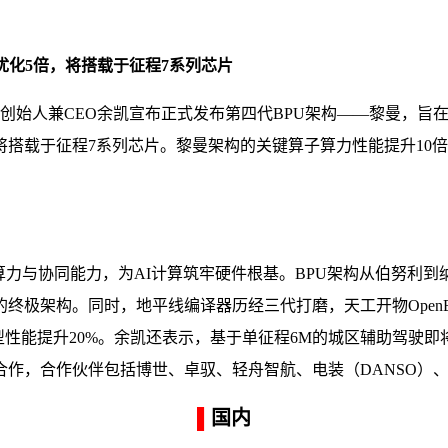
率优化5倍，将搭载于征程7系列芯片
平线创始人兼CEO余凯宣布正式发布第四代BPU架构——黎曼，
于征程7系列芯片。黎曼架构的关键算子算力性能提升10倍，高精度
算力与协同能力，为AI计算筑牢硬件根基。BPU架构从伯努利
架构。同时，地平线编译器历经三代打磨，天工开物OpenExp
升，模型性能提升20%。余凯还表示，基于单征程6M的城区辅助驾
，合作伙伴包括博世、卓驭、轻舟智航、电装（DANSO）、酷睿程
▌
国内