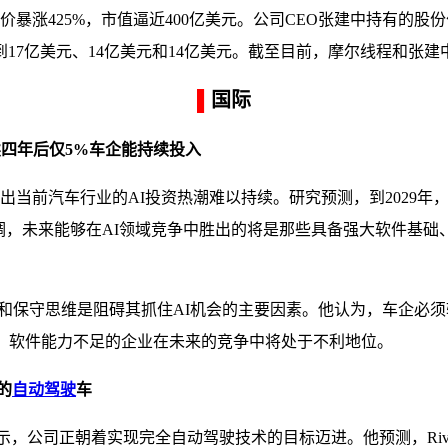
暴涨425%，市值逼近400亿美元。公司CEO张建中持有的股
17亿美元、14亿美元和14亿美元。截至目前，摩尔线程和张建
▌
国际
持续四年后仅5%车企能持续投入
究，指出当前汽车行业的AI投资热潮难以持续。研究预测，到2029
强调，未来能够在AI领域竞争中胜出的将是那些具备强大软件基础
性阻碍和保守思维是阻碍其抓住AI机会的主要因素。他认为，车企必
调，软件能力不足的企业在未来的竞争中将处于不利地位。
的
自动驾驶
车
对外表示，公司正朝着实现完全自动驾驶技术的目标迈进。他预测，R