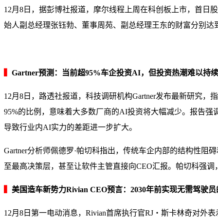
12月8日，据彭博社报道，摩尔线程上周在科创板上市，首日股价
始人副总经理张钰勃、董事周苑、副总经理王东的财富分别达到
▍
Gartner预测：当前超95%车企投资AI，但投资热潮难以
12月8日，路透社报道，科技调研机构Gartner发布最新研
95%的比例，意味着大多数厂商的AI投资将大幅减少。报告
导致行业内AI实力的差距进一步扩大。
Gartner分析师佩德罗·帕切科指出，传统车企内部的结构
至最高决策层，甚至让软件主管直接向CEO汇报。帕切科强
▍
美国造车新势力Rivian CEO预言：2030年前实现无需驾驶员
12月8日第一电动消息，Rivian首席执行官RJ・斯卡林奇