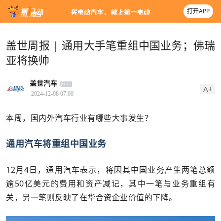
打开APP
盖世周报 | 通用大手笔重组中国业务；佛瑞
亚将换帅
盖世汽车
A+
2024-12-08 07:00
本周，国内外汽车行业有哪些大事发生？
通用汽车将重组中国业务
12月4日，通用汽车表示，将因其中国业务产生两笔总额
逾50亿美元的费用和资产减记，其中一笔与业务重组有
关，另一笔则反映了在华合资企业价值的下降。