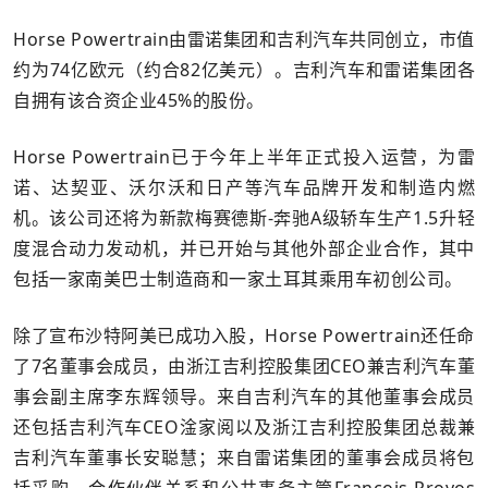
Horse Powertrain由雷诺集团和吉利汽车共同创立，市值
约为74亿欧元（约合82亿美元）。吉利汽车和雷诺集团各
自拥有该合资企业45%的股份。
Horse Powertrain已于今年上半年正式投入运营，为雷
诺、达契亚、沃尔沃和日产等汽车品牌开发和制造内燃
机。该公司还将为新款梅赛德斯-奔驰A级轿车生产1.5升轻
度混合动力发动机，并已开始与其他外部企业合作，其中
包括一家南美巴士制造商和一家土耳其乘用车初创公司。
除了宣布沙特阿美已成功入股，Horse Powertrain还任命
了7名董事会成员，由浙江吉利控股集团CEO兼吉利汽车董
事会副主席李东辉领导。来自吉利汽车的其他董事会成员
还包括吉利汽车CEO淦家阅以及浙江吉利控股集团总裁兼
吉利汽车董事长安聪慧；来自雷诺集团的董事会成员将包
括采购、合作伙伴关系和公共事务主管Francois Provos