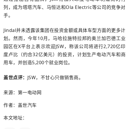
列，成为塔塔汽车、马恒达和Ola Electric等公司的竞争对
手。
Jindal并未透露该集团在投资金额或具体车型方面的更多计
划。然而，今年10月，马哈拉施特拉邦的奥兰加巴德工业
园区在X平台上表示欢迎JSW，称该公司将进行2,720亿印
度卢比（约合32亿美元）的投资，计划生产电动汽车和商
用车，并创造5,200个就业岗位。
盖世点评：
JSW，不甘心只做销售商。
来源：第一电动网
作者：盖世汽车
本文地址：