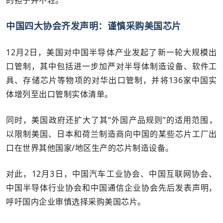
中国四大协会齐发声明：谨慎采购美国芯片
12月2日，美国对中国半导体产业发起了新一轮大规模出
口管制，其中包括进一步加严对半导体制造设备、软件工
具、存储芯片等物项的对华出口管制，并将136家中国实
体增列至出口管制实体清单。
同时，美国政府还扩大了其“外国产品规则”的适用范围，
以限制美国、日本和荷兰制造商向中国的某些芯片工厂出
口在世界其他国家/地区生产的芯片制造设备。
对此，12月3日，中国汽车工业协会、中国互联网协会、
中国半导体行业协会和中国通信企业协会先后发表声明，
呼吁国内企业审慎选择采购美国芯片。