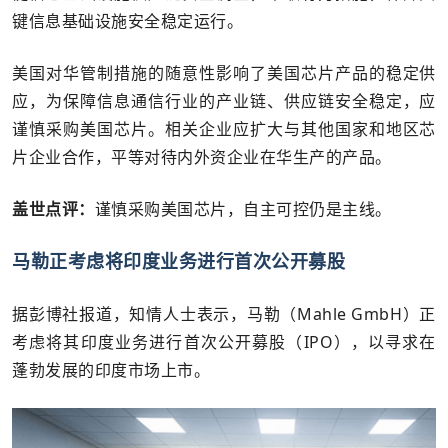
键信息基础设施安全稳定运行。
美国对华管制措施的随意性影响了美国芯片产品的稳定供
应，为保障信息通信行业的产业链、供应链安全稳定，应
谨慎采购美国芯片。相关企业应扩大与其他国家和地区芯
片企业合作，平等对待内外资企业在华生产的产品。
盖世点评：
谨慎采购美国芯片，自主可控仍是主线。
马勒正考虑将印度业务进行首次公开募股
据彭博社报道，知情人士表示，马勒（Mahle GmbH）正
考虑将其印度业务进行首次公开募股（IPO），以寻求在
蓬勃发展的印度市场上市。