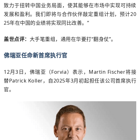
致力于扭转中国业务局面，使其能够在市场中实现可持续
发展和盈利。我们即将与合作伙伴敲定重组计划，预计20
25年在中国的业绩将实现同比改善。”
盖世点评：
大手笔重组，通用在华要打“翻身仗”。
佛瑞亚任命新首席执行官
12月3日，佛瑞亚（Forvia）表示，Martin Fischer将接
替Patrick Koller，自2025年3月初起担任该公司首席执行
官。