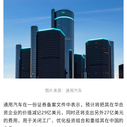
图片来源：通用汽车
通用汽车在一份证券备案文件中表示，预计将把其在华合
资企业的价值减记29亿美元，同时还将支出另外27亿美元
的费用，用于关闭工厂、优化投资组合和重组其在中国的