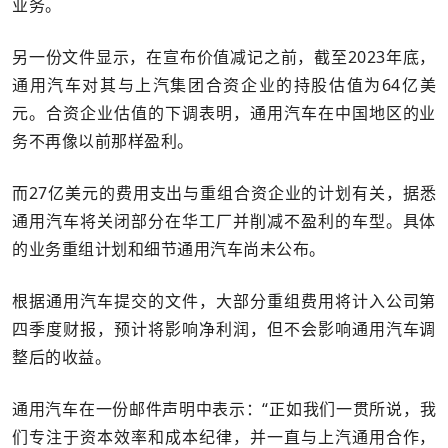
业务。
另一份文件显示，在宣布价值减记之前，截至2023年底，
通用汽车对其与上汽集团合资企业的持股估值为64亿美
元。合资企业估值的下调表明，通用汽车在中国地区的业
务不再像以前那样盈利。
而27亿美元的费用支出与重组合资企业的计划有关，据悉
通用汽车将关闭部分在华工厂并削减不盈利的车型。具体
的业务重组计划和细节通用汽车尚未公布。
根据通用汽车提交的文件，大部分重组费用将计入公司第
四季度财报，预计将影响净利润，但不会影响通用汽车调
整后的收益。
通用汽车在一份邮件声明中表示：“正如我们一贯所说，我
们专注于资本效率和成本纪律，并一直与上汽通用合作，