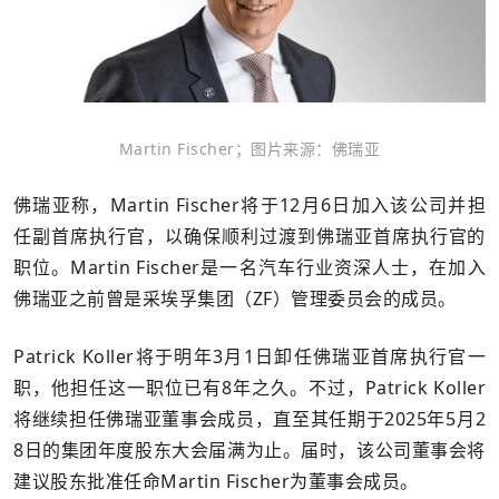
Martin Fischer；图片来源：佛瑞亚
佛瑞亚称，Martin Fischer将于12月6日加入该公司并担
任副首席执行官，以确保顺利过渡到佛瑞亚首席执行官的
职位。Martin Fischer是一名汽车行业资深人士，在加入
佛瑞亚之前曾是采埃孚集团（ZF）管理委员会的成员。
Patrick Koller将于明年3月1日卸任佛瑞亚首席执行官一
职，他担任这一职位已有8年之久。不过，Patrick Koller
将继续担任佛瑞亚董事会成员，直至其任期于2025年5月2
8日的集团年度股东大会届满为止。届时，该公司董事会将
建议股东批准任命Martin Fischer为董事会成员。