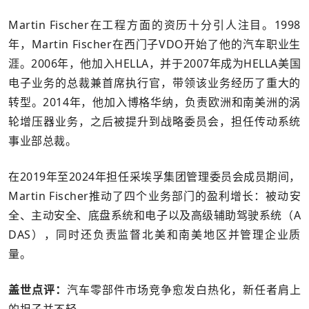
Martin Fischer在工程方面的资历十分引人注目。1998
年，Martin Fischer在西门子VDO开始了他的汽车职业生
涯。2006年，他加入HELLA，并于2007年成为HELLA美国
电子业务的总裁兼首席执行官，带领该业务经历了重大的
转型。2014年，他加入博格华纳，负责欧洲和南美洲的涡
轮增压器业务，之后被提升到战略委员会，担任传动系统
事业部总裁。
在2019年至2024年担任采埃孚集团管理委员会成员期间，
Martin Fischer推动了四个业务部门的盈利增长：被动安
全、主动安全、底盘系统和电子以及高级辅助驾驶系统（A
DAS），同时还负责监督北美和南美地区并管理企业质
量。
盖世点评：
汽车零部件市场竞争愈发白热化，新任者肩上
的担子并不轻。