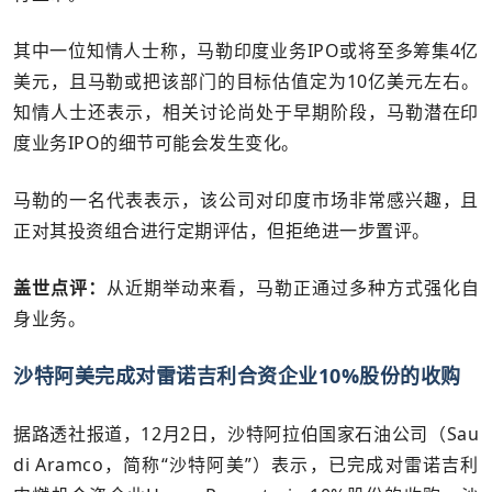
其中一位知情人士称，马勒印度业务IPO或将至多筹集4亿
美元，且马勒或把该部门的目标估值定为10亿美元左右。
知情人士还表示，相关讨论尚处于早期阶段，马勒潜在印
度业务IPO的细节可能会发生变化。
马勒的一名代表表示，该公司对印度市场非常感兴趣，且
正对其投资组合进行定期评估，但拒绝进一步置评。
盖世点评：
从近期举动来看，马勒正通过多种方式强化自
身业务。
沙特阿美完成对雷诺吉利合资企业10%股份的收购
据路透社报道，12月2日，沙特阿拉伯国家石油公司（Sau
di Aramco，简称“沙特阿美”）表示，已完成对雷诺吉利