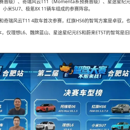
晋级）、奇瑞风云T11（Momenta系预赛晋级）、星途星纪元
、小米SU7、极氪8X 11辆车组成的参赛阵容。
X和奇瑞风云T11 4款车首次参赛，红旗HS6的智驾方案是卓驭，
，仅理想L6、魏牌蓝山、星途星纪元ES和蔚来ET5T的智驾是