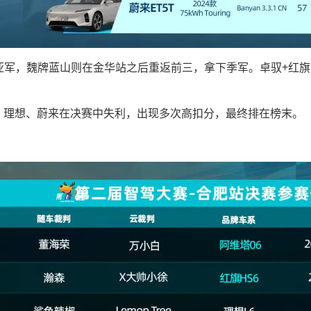
亚军，魏牌蓝山则在金华站之后重返前三，拿下季军。卓驭+红旗
系、理想、蔚来在决赛中失利，出现多次高扣分，最终排在榜末。