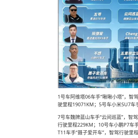
1号车阿维塔06车手“啾啾小塔”，智驾
驶里程19071KM；5号车小米SU7
7号车魏牌蓝山车手“云间巡蓝”，智驾行
行驶里程229KM；10号车小鹏P7车
T11车手“聂子爱开车”，智驾行驶里程