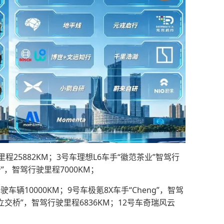
程25882KM；3号车理想L6车手“徽范茶业”智驾行
爷”，智驾行驶里程7000KM；
辆10000KM；9号车极氪8X车手“Cheng”，智驾
墩立交桥”，智驾行驶里程6836KM；12号车奇瑞风云