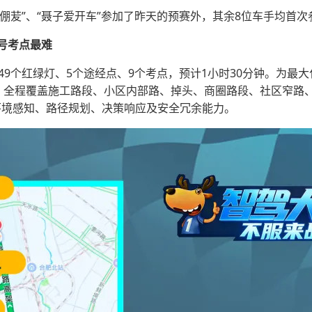
筱倗苃”、“聂子爱开车”参加了昨天的预赛外，其余8位车手均首次
号考点最难
49个红绿灯、5个途经点、9个考点，预计1小时30分钟。为最
息，全程覆盖施工路段、小区内部路、掉头、商圈路段、社区窄路
的环境感知、路径规划、决策响应及安全冗余能力。