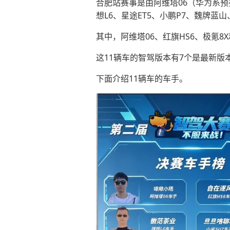
合肥站赛事是由阿维塔06（华为系预赛
想L6、星途ET5、小鹏P7、魏牌蓝山
其中，阿维塔06、红旗HS6、极氪8
这11辆车的智驾版本有7个是最新版本
下面介绍11辆车的车手。