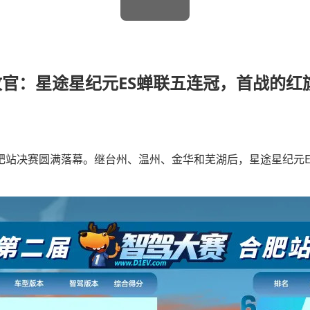
官：星途星纪元ES蝉联五连冠，首战的红旗H
合肥站决赛圆满落幕。继台州、温州、金华和芜湖后，星途星纪元