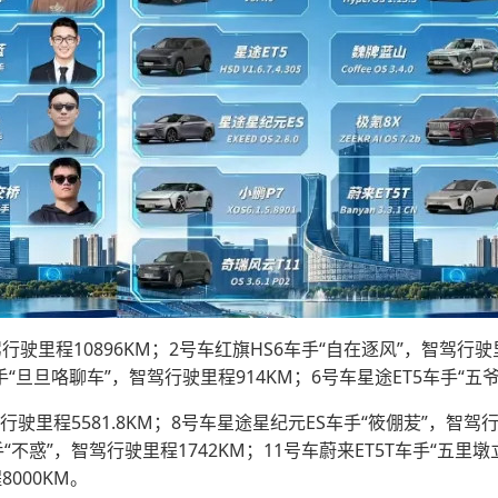
行驶里程10896KM；2号车红旗HS6车手“自在逐风”，智驾行驶里
车手“旦旦咯聊车”，智驾行驶里程914KM；6号车星途ET5车手“五
驶里程5581.8KM；8号车星途星纪元ES车手“筱倗苃”，智驾行驶车
手“不惑”，智驾行驶里程1742KM；11号车蔚来ET5T车手“五里
8000KM。