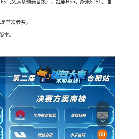
ES（文远系预赛晋级）、红旗HS6、蔚来ET5T、理
也是首次参赛。
旧版本。