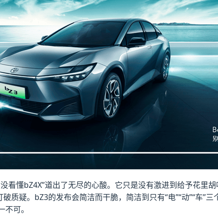
没看懂bZ4X”道出了无尽的心酸。它只是没有激进到给予花里
打破质疑。bZ3的发布会简洁而干脆，简洁到只有“电”“动”“车
一不可。