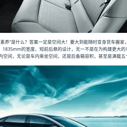
素养”是什么？答案一定是空间大！要大到能随时变身货车搬家，
轴距、1835mm的宽度、短前后悬的设计，无一不是在为构建更大
内空间，无论是车内乘坐空间，还是后备箱容积，甚至是满载五