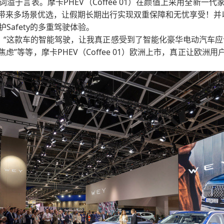
溢于言表。摩卡PHEV（Coffee 01）在颜值上采用全新一
带来多场景优选，让假期长期出行实现双重保障和无忧享受！并以
智护Safety的多重驾驶体验。
、“这款车的智能驾驶，让我真正感受到了智能化豪华电动汽车应该
”等等，摩卡PHEV（Coffee 01）欧洲上市，真正让欧