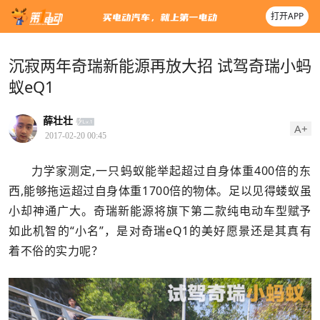
打开APP
沉寂两年奇瑞新能源再放大招 试驾奇瑞小蚂
蚁eQ1
薛壮壮
A+
2017-02-20 00:45
力学家测定,一只蚂蚁能举起超过自身体重400倍的东
西,能够拖运超过自身体重1700倍的物体。足以见得蝼蚁虽
小却神通广大。奇瑞新能源将旗下第二款纯电动车型赋予
如此机智的“小名”，是对奇瑞eQ1的美好愿景还是其真有
着不俗的实力呢？