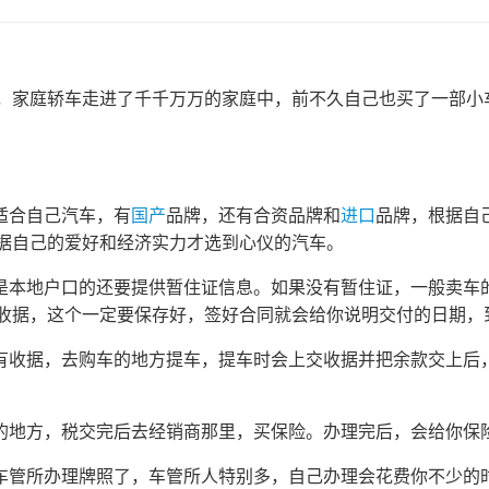
，家庭轿车走进了千千万万的家庭中，前不久自己也买了一部小
适合自己汽车，有
国产
品牌，还有合资品牌和
进口
品牌，根据自
据自己的爱好和经济实力才选到心仪的汽车。
不是本地户口的还要提供暂住证信息。如果没有暂住证，一般卖车
收据，这个一定要保存好，签好合同就会给你说明交付的日期，
还有收据，去购车的地方提车，提车时会上交收据并把余款交上后
税的地方，税交完后去经销商那里，买保险。办理完后，会给你保
去车管所办理牌照了，车管所人特别多，自己办理会花费你不少的