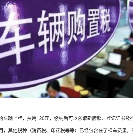
给车辆上牌，费用120元，缴纳后可以领取新牌照、登记证书及
用，其他税种（消费税、印花税等等）已经包含在了裸车费里，