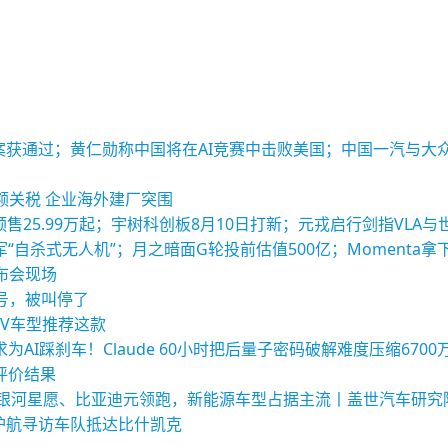
酬方案获通过；黄仁勋称中国将在AI竞赛中击败美国；中国一汽与
额关税 企业海外建厂突围
列预售25.99万起；宇树科创板8月10日打新；元戎启行剑指VLA
“自杀式无人机”；月之暗面G轮投前估值500亿；Momenta拿
布会现场
号，被叫停了
UV车型推荐这款
AI踩刹车！Claude 60小时把后量子密码破解难度压缩6700
型评价结果
量榜：银河星愿、比亚迪元领跑，新能源车型占据主流丨盖世汽车研究
护航寻访车队抵达比什凯克