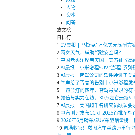
人物
资本
问答
热文榜
日排行
1
EV晨报 | 马斯克1万亿美元薪
2
雨雾天气，辅助驾驶安全吗？
1
中国老头乐席卷美国！美方征收高
2
AI晨报｜小米增程SUV “澎程”系
3
AI晨报｜智驾公司的软件装进了美军
4
掌声给了青春的告别｜小米澎程发
5
一盏蓝灯的四年：智驾最显眼的符
6
颜值与实力在线，30万左右最新S
7
AI晨报｜美国超千名研究员联署要求为
8
中汽测评发布CCRT 2026首批车
9
2026年6月轿车/SUV车型销
10
圆满收官！岚图汽车丝路万里行 