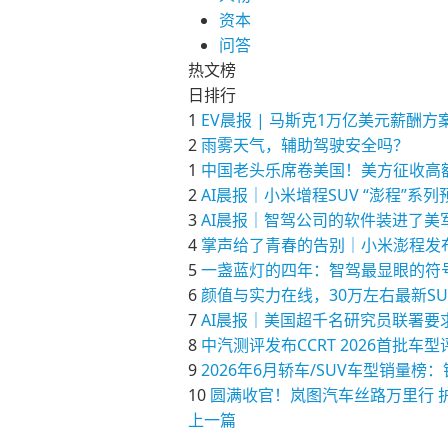
资本
问答
热文榜
日排行
1
EV晨报 | 马斯克1万亿美元薪
2
雨雾天气，辅助驾驶安全吗？
1
中国老头乐席卷美国！美方征收高
2
AI晨报｜小米增程SUV “澎程”系
3
AI晨报｜智驾公司的软件装进了美军
4
掌声给了青春的告别｜小米澎程发
5
一盏蓝灯的四年：智驾最显眼的符
6
颜值与实力在线，30万左右最新S
7
AI晨报｜美国超千名研究员联署要求为
8
中汽测评发布CCRT 2026首批车
9
2026年6月轿车/SUV车型销
10
圆满收官！岚图汽车丝路万里行 
上一篇