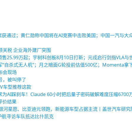
酬方案获通过；黄仁勋称中国将在AI竞赛中击败美国；中国一汽与
额关税 企业海外建厂突围
列预售25.99万起；宇树科创板8月10日打新；元戎启行剑指VLA
“自杀式无人机”；月之暗面G轮投前估值500亿；Momenta拿
布会现场
号，被叫停了
UV车型推荐这款
AI踩刹车！Claude 60小时把后量子密码破解难度压缩6700
型评价结果
量榜：银河星愿、比亚迪元领跑，新能源车型占据主流丨盖世汽车研究
护航寻访车队抵达比什凯克