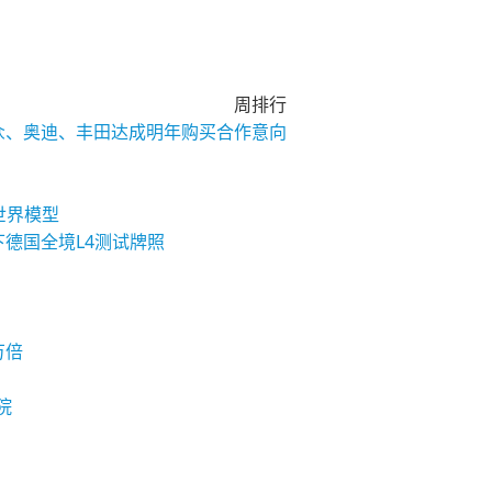
周排行
大众、奥迪、丰田达成明年购买合作意向
与世界模型
下德国全境L4测试牌照
万倍
院