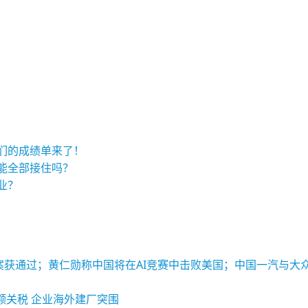
I们的成绩单来了！
真能全部接住吗？
业？
酬方案获通过；黄仁勋称中国将在AI竞赛中击败美国；中国一汽与
额关税 企业海外建厂突围