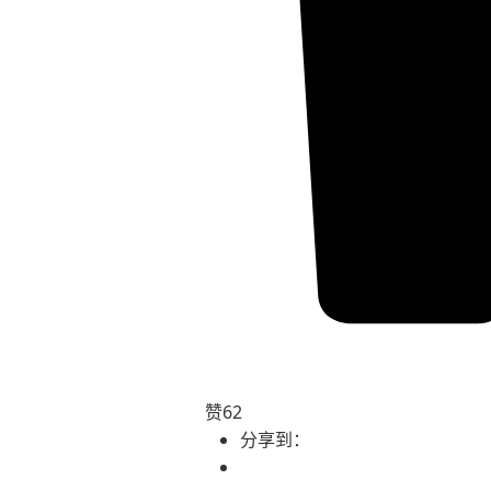
赞
62
分享到：