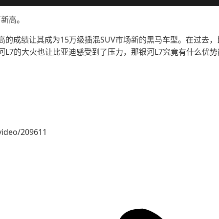
下新高。
的成绩让其成为15万级插混SUV市场新的黑马车型。在过去，
河L7的大火也让比亚迪感受到了压力，那银河L7究竟有什么优
video/209611