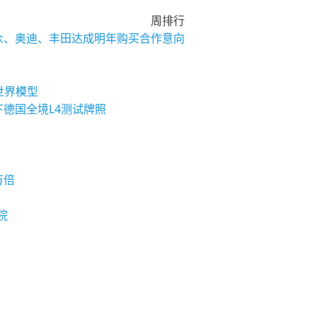
周排行
大众、奥迪、丰田达成明年购买合作意向
与世界模型
下德国全境L4测试牌照
万倍
院