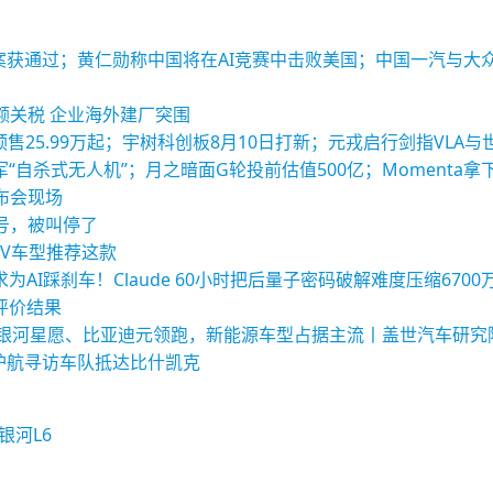
酬方案获通过；黄仁勋称中国将在AI竞赛中击败美国；中国一汽与
额关税 企业海外建厂突围
列预售25.99万起；宇树科创板8月10日打新；元戎启行剑指VLA
“自杀式无人机”；月之暗面G轮投前估值500亿；Momenta拿
布会现场
号，被叫停了
UV车型推荐这款
AI踩刹车！Claude 60小时把后量子密码破解难度压缩6700
型评价结果
量榜：银河星愿、比亚迪元领跑，新能源车型占据主流丨盖世汽车研究
护航寻访车队抵达比什凯克
银河L6