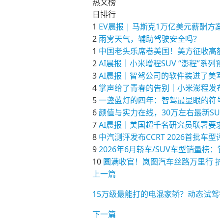
热文榜
日排行
1
EV晨报 | 马斯克1万亿美元薪
2
雨雾天气，辅助驾驶安全吗？
1
中国老头乐席卷美国！美方征收高
2
AI晨报｜小米增程SUV “澎程”系
3
AI晨报｜智驾公司的软件装进了美军
4
掌声给了青春的告别｜小米澎程发
5
一盏蓝灯的四年：智驾最显眼的符
6
颜值与实力在线，30万左右最新S
7
AI晨报｜美国超千名研究员联署要求为
8
中汽测评发布CCRT 2026首批车
9
2026年6月轿车/SUV车型销
10
圆满收官！岚图汽车丝路万里行 
上一篇
15万级最能打的电混家轿？动态试驾
下一篇