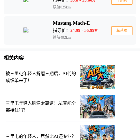
指导价：
33.8 - 39.60
车系页
万
续航625km
Mustang Mach-E
指导价：
24.99 - 36.99
车系页
万
续航492km
相关内容
被三里屯年轻人折磨三期后，AI们的
成绩单来了！
02:35
三里屯年轻人脑洞太离谱！AI真能全
部接住吗？
02:35
三里屯的年轻人，居然比AI还专业？