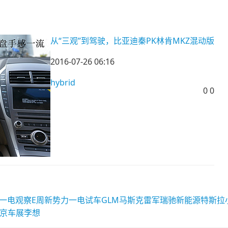
从“三观”到驾驶，比亚迪秦PK林肯MKZ混动版
2016-07-26 06:16
hybrid
0
0
一电观察
E周新势力
一电试车
GLM
马斯克
雷军
瑞驰新能源
特斯拉
北京车展
李想