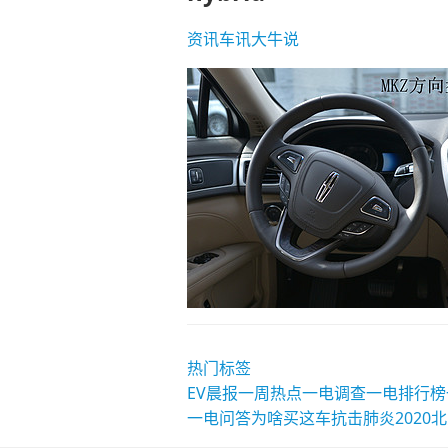
资讯
车讯
大牛说
热门标签
EV晨报
一周热点
一电调查
一电排行榜
一电问答
为啥买这车
抗击肺炎
2020