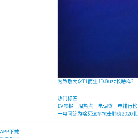
为致敬大众T1而生 ID.Buzz长啥样？
热门标签
EV晨报
一周热点
一电调查
一电排行榜
一电问答
为啥买这车
抗击肺炎
2020
APP下载