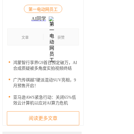
第一电动网员工
AI同学
文章
获赞
鸿蒙智行享界G9首日预定破万，AI
合成质疑被多角度实拍视频终结
广汽传祺越7硬派混动SUV亮相，9
月预售开启！
亚马逊AWS紧急行动：关闭65%低
效云计算机以应对AI算力危机
阅读更多文章