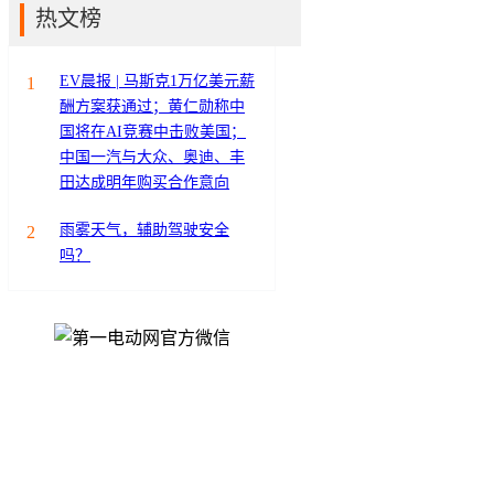
热文榜
EV晨报 | 马斯克1万亿美元薪
1
酬方案获通过；黄仁勋称中
国将在AI竞赛中击败美国；
中国一汽与大众、奥迪、丰
田达成明年购买合作意向
雨雾天气，辅助驾驶安全
2
吗？