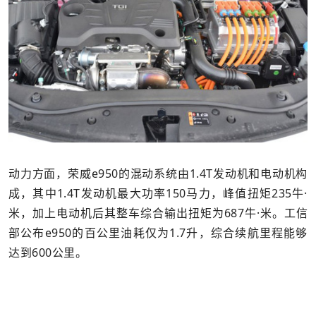
动力方面，荣威e950的混动系统由1.4T发动机和电动机构
成，其中1.4T发动机最大功率150马力，峰值扭矩235牛·
米，加上电动机后其整车综合输出扭矩为687牛·米。工信
部公布e950的百公里油耗仅为1.7升，综合续航里程能够
达到600公里。