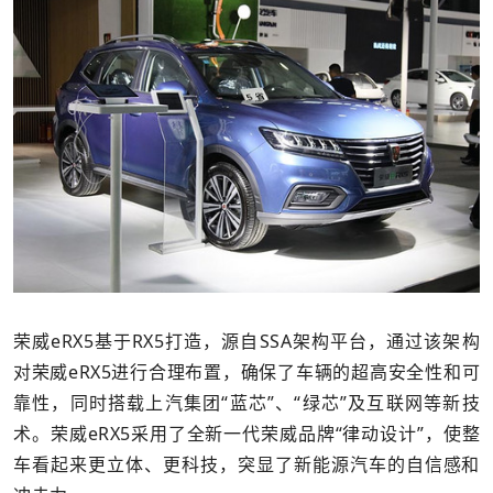
荣威eRX5基于RX5打造，源自SSA架构平台，通过该架构
对荣威eRX5进行合理布置，确保了车辆的超高安全性和可
靠性，同时搭载上汽集团“蓝芯”、“绿芯”及互联网等新技
术。荣威eRX5采用了全新一代荣威品牌“律动设计”，使整
车看起来更立体、更科技，突显了新能源汽车的自信感和