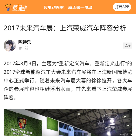
打开APP
2017未来汽车展：上汽荣威汽车阵容分析
陈诗乐
A+
9年前
2017年8月3日，主题为“重新定义汽车、重新定义出行”的
2017全球新能源汽车大会未来汽车展将在上海新国际博览
中心正式举行。随着未来汽车展大幕的徐徐拉开，各大车
企的参展阵容也相继浮出水面，首先来看下上汽荣威参展
阵容。