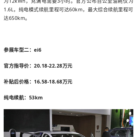
为12kWh，充满电需要3小时。官方公布百公里油耗仅为
1.6L，纯电模式续航里程可达60km，最大综合续航里程可
达650km。
参展车型二：ei6
官方指导价：20.18-22.28万元
补贴后价格：16.58-18.68万元
纯电续航：53km