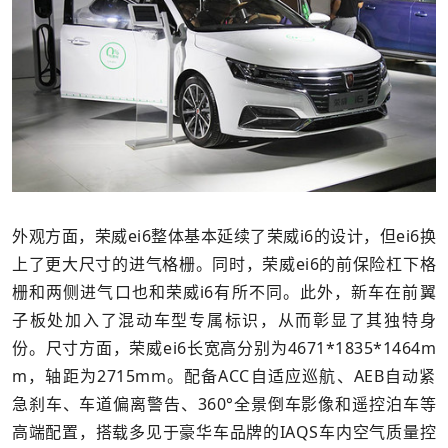
外观方面，荣威ei6整体基本延续了荣威i6的设计，但ei6换
上了更大尺寸的进气格栅。同时，荣威ei6的前保险杠下格
栅和两侧进气口也和荣威i6有所不同。此外，新车在前翼
子板处加入了混动车型专属标识，从而彰显了其独特身
份。尺寸方面，荣威ei6长宽高分别为4671*1835*1464m
m，轴距为2715mm。配备ACC自适应巡航、AEB自动紧
急刹车、车道偏离警告、360°全景倒车影像和遥控泊车等
高端配置，搭载多见于豪华车品牌的IAQS车内空气质量控