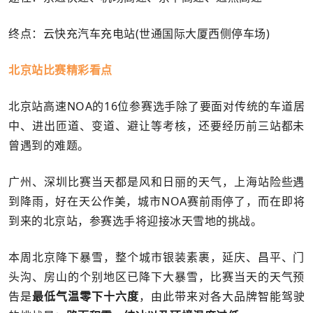
终点：云快充汽车充电站(世通国际大厦西侧停车场)
北京站比赛精彩看点
北京站高速NOA的16位参赛选手除了要面对传统的车道居
中、进出匝道、变道、避让等考核，还要经历前三站都未
曾遇到的难题。
广州、深圳比赛当天都是风和日丽的天气，上海站险些遇
到降雨，好在天公作美，城市NOA赛前雨停了，而在即将
到来的北京站，参赛选手将迎接冰天雪地的挑战。
本周北京降下暴雪，整个城市银装素裹，延庆、昌平、门
头沟、房山的个别地区已降下大暴雪，比赛当天的天气预
告是
最低气温零下十六度
，由此带来对各大品牌智能驾驶