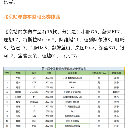
比赛。
北京站参赛车型和比赛线路
北京站的参赛车型有16款，分别是：小鹏G6、蔚来ET7、
理想L7、特斯拉ModelY、阿维塔11、极狐阿尔法S、哪吒
S、智己L7、问界M5、魏牌蓝山、岚图free、深蓝S7i、银
河L7、宝骏云朵、极越01、飞凡F7。