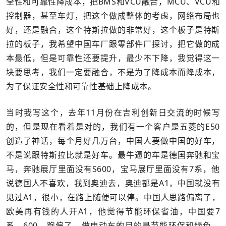
全性和可靠性降成本，把BMS和VCU融合，MCU、VCU和
控制器，甚至车灯，把这个做成整体的考虑，网络布局也
好，还是融合，这个特斯拉做的非常好，这个板子是特斯
拉的板子，我希望中国车厂跟零部件厂探讨，把它做的成
本最低，但是可靠性还要提升，最少不下降，我觉得这一
块要思考，我们一定要融合，不是为了降成本而降成本，
为了保证安全性和可靠性基础上降成本。
当时我写这个，去年11月份在吉利创新日交流的时候写
的，但是现在看着是对的，我们有一个客户是五菱的E50
创造了神话，每个月好几万台，中国人要做中国的好车，
不是说跟特斯拉比就是好车。最牛逼的车是德国奔驰和宝
马，奔驰展厅里面没有S600，宝马展厅里面没有7系，他
说德国人不喜欢，我到奥迪去，奥迪都是A1，中国就没有
见过A1，很小，在路上随便可以停。中国人思路偏离了，
欧美再有钱的人开A1，他觉得节能环保省油，中国要7
系、600，跑偏了，做电动车的目的是节能环保和绿色。