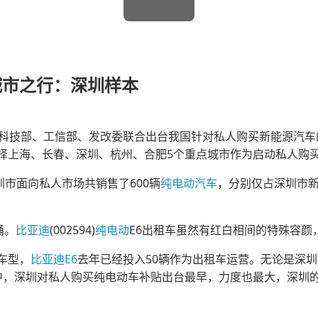
城市之行：深圳样本
科技部、工信部、发改委联合出台我国针对私人购买新能源汽车
择上海、长春、深圳、杭州、合肥5个重点城市作为启动私人购
市面向私人市场共销售了600辆
纯电动汽车
，分别仅占深圳市新
涌。
比亚迪
(002594)
纯电动
E6出租车虽然有红白相间的特殊容颜
车型，
比亚迪E6
去年已经投入50辆作为出租车运营。无论是深
中，深圳对私人购买纯电动车补贴出台最早，力度也最大，深圳的