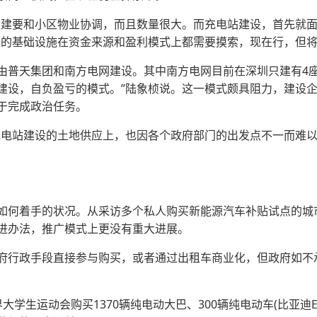
建要和小区物业协调，而且数量很大。而充电站建设，首先就面
大的基础设施在资金来源和盈利模式上都需要摸索，现在行，但
天集团和南方电网建设。其中南方电网目前在深圳只建有4座
建设，自负盈亏的模式。”陆象桢说。这一模式颇具阻力，建设
于完成政治任务。
站建设的土地供应上，也因各个政府部门的出发点不一而难以
何着手的状况。从采访多个私人购买新能源汽车补贴试点的城
进办法，推广模式上更没有重大进展。
行政手段直接参与购买，或者通过出租车商业化，但政府如不
运动会购买1370辆纯电动大巴、300辆纯电动车(比亚迪E6)