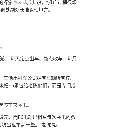
探索也未达成共识。"推广过程很艰
协调处副处长陆象桢坦言。
机。
班族，每天定点出车、按点收车，每月
圳其他出租车公司拥有车辆所有权、
未把E6承包给老陈他们，而是专门成
就停下来充电。
9元，而E6电动出租车每次充电的费
比传统出租车高一些。”老陈说。