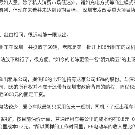
如人意。除了私人消费市场低迷外，诸如充电方式等商业模式的
前列，但现在来看并未达到预期目标。"深圳市发改委重大项目
、红白相间，很远就能一眼认出。
车在深圳一共投放了50辆，老陈是第一批开上E6出租车的司
放下就行了，很方便。”如今的老陈更像一名”朝九晚五”的上
租车公司，提供E6的比亚迪持有这家公司45%的股份。与深
同，E6的所有权并不属于还带有深圳市政府背景的鹏程，鹏程也
6000元的固定工资。
站较少，爱心车队最初只采用每天一班制，司机下了班出租车
”。按目前油价计算，普通出租车每公里的成本约在0.8元~0.
公里成本0.2元。”所以同样的工作时间里，E6电动车的收入要