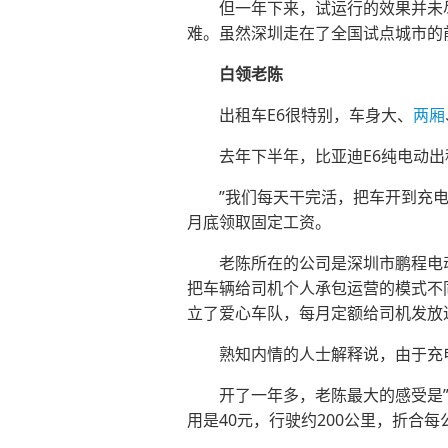
但一年下来，试运行的效果并未尽
难。虽然深圳走在了全国试点城市的
白领老陈
出租车E6很特别，车身大、
两厢
去年下半年，比亚迪E6纯电动出租
”我们每天干完活，把车开到充电站
月底领取固定工资。
老陈所在的公司是深圳市鹏程电动出
把车辆给司机个人承包运营的模式不
立了爱心车队，每月定额给司机发放近
熟知内情的人士解释说，由于充电
开了一年多，老陈最大的感受是”省钱
用是40元，行驶约200公里，折合每