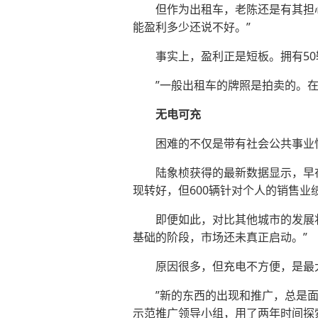
但作为出租车，老陈还是有其担心的
能盈利多少还说不好。”
事实上，盈利正是短板。拥有50辆
”一般出租车的牌照是拍卖的。在纯
无电可充
困难的不仅是带有社会公共事业性
陆象桢获得的最新数据显示，早在2
现转好，但600辆针对个人的销售业绩
即便如此，对比其他城市的发展状况
基础的阶段，市场还未真正启动。”
原因很多，但充电不方便，是最大
”新的东西的出现和推广，总是面临
示范推广领导小组，用了两年时间探