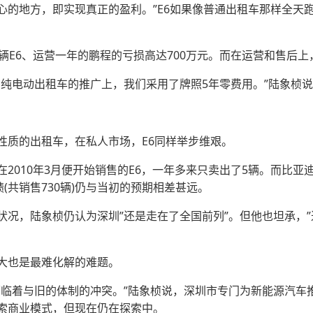
地方，即实现真正的盈利。”E6如果像普通出租车那样全天跑
E6、运营一年的鹏程的亏损高达700万元。而在运营和售后上
电动出租车的推广上，我们采用了牌照5年零费用。”陆象桢说
质的出租车，在私人市场，E6同样举步维艰。
010年3月便开始销售的E6，一年多来只卖出了5辆。而比亚
(共销售730辆)仍与当初的预期相差甚远。
，陆象桢仍认为深圳”还是走在了全国前列”。但他也坦承，”
也是最难化解的难题。
着与旧的体制的冲突。”陆象桢说，深圳市专门为新能源汽车
索商业模式，但现在仍在探索中。