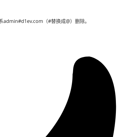
min#d1ev.com（#替换成@）删除。