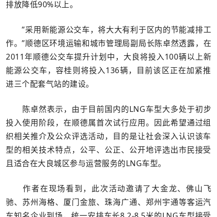
排放降低90%以上。
”采用新能源公交车，将大大有利于区内的节能减排工
作。”顺德区环境运输和城市管理局副局长陈卓然透露，在
2011年顺德公交车提升计划中，大良将投入100辆以上新
能源公交车，容桂则将投入136辆，目前该区正在加紧推
进三个配套气站的建设。
陈卓然表示，由于目前国内的LNG车型大多处于初步
投入使用阶段，在顺德属首次试行应用。因此希望通过组
织相关推介及公众评选活动，目的是让社会深入认识该车
型的相关技术特点，公平、公正、公开地评选出市民接受
且适合在大良城区参与运营服务的LNG车型。
作者在现场看到，此次活动邀请了大金龙、佛山飞
驰、苏州海格、厦门金旅、珠海广通、郑州宇通等客运汽
车知名企业到场，统一安排车长8.2-8.5米的LNG车型接受