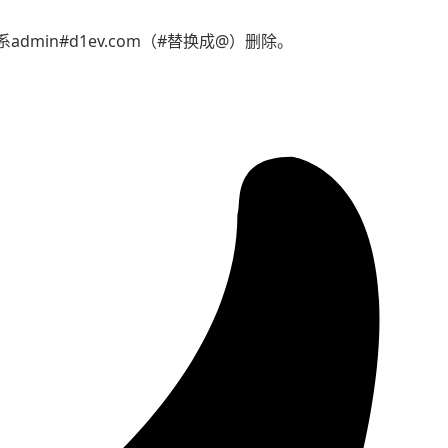
min#d1ev.com（#替换成@）删除。