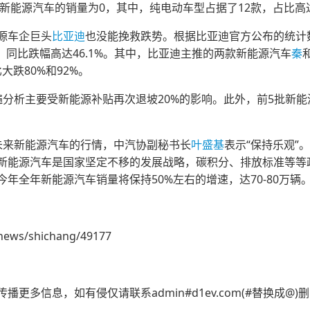
款新能源汽车的销量为0，其中，纯电动车型占据了12款，占比高达
源车企巨头
比亚迪
也没能挽救跌势。根据比亚迪官方公布的统计数
万辆，同比跌幅高达46.1%。其中，比亚迪主推的两款新能源汽车
秦
大跌80%和92%。
遍分析主要受新能源补贴再次退坡20%的影响。此外，前5批新
未来新能源汽车的行情，中汽协副秘书长
叶盛基
表示“保持乐观”
新能源汽车是国家坚定不移的发展战略，碳积分、排放标准等等
年全年新能源汽车销量将保持50%左右的增速，达70-80万辆
news/shichang/49177
更多信息，如有侵仅请联系admin#d1ev.com(#替换成@