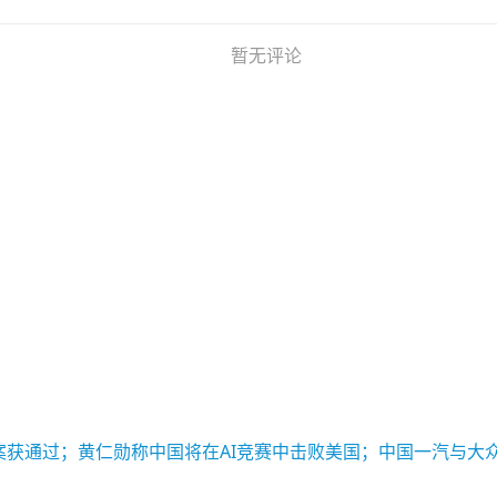
暂无评论
酬方案获通过；黄仁勋称中国将在AI竞赛中击败美国；中国一汽与