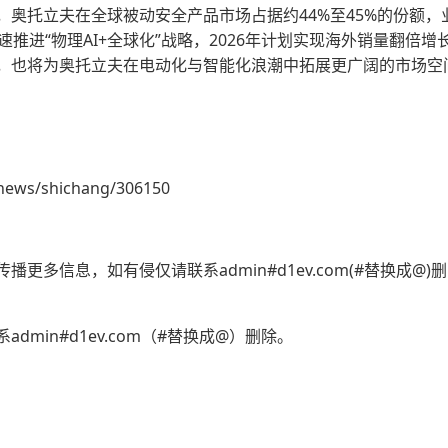
奥托立夫在全球被动安全产品市场占据约44%至45%的份额，业
速推进“物理AI+全球化”战略，2026年计划实现海外销量翻倍
，也将为奥托立夫在电动化与智能化浪潮中拓展更广阔的市场空
news/shichang/306150
更多信息，如有侵仅请联系admin#d1ev.com(#替换成@
min#d1ev.com（#替换成@）删除。