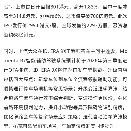
股”。上市首日开盘报301港元，高开1.83%，盘中一度冲
高至314.8港元，涨幅超6%，总市值突破700亿港元。此次
IPO发行价295.6港元/股，全球发售约2293万股，募资总
额约68亿港元。
同时，上汽大众在ID. ERA 9X工程师答车主问中透露，Mo
menta R7智能辅助驾驶系统预计将于2026年第三季度进
行OTA推送，ID. ERA 9X将作为首发车型搭载。升级内容
包括四大亮点：新增车位到车位全流程领航辅助功能，可
顺畅通行停车场闸机等常见场景；升级变道逻辑算法，结
合道路车流与通行效率综合判断，变道操作更顺滑；强化
前路环境预判能力，提升小动物等异形障碍物识别精度，
优化窄路会车等复杂场景应对策略；迭代自动泊车算法模
型，拓宽可适配泊车场景，车辆定位精准度同步提升。