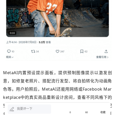
MetaAI内置预设提示面板，提供预制图像提示以激发创
意，如修复老照片、搭配流行发型、将自拍转化为动画角
色等。用户拍照后，MetaAI还能用网络或Facebook Mar
ketplace中的真实商品重新设计房间，查看不同风格下的
空间效果。MuseImage在创作过程中与MuseSpark配
我要评一下
0
60
收藏
合，进行多步骤幕后规划，包括布局安排、查找实时网页