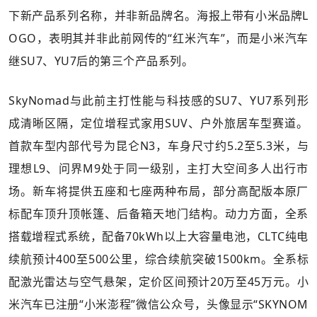
下新产品系列名称，并非新品牌名。海报上带有小米品牌L
OGO，表明其并非此前网传的“红米汽车”，而是小米汽车
继SU7、YU7后的第三个产品系列。
SkyNomad与此前主打性能与科技感的SU7、YU7系列形
成清晰区隔，定位增程式家用SUV、户外旅居车型赛道。
首款车型内部代号为昆仑N3，车身尺寸约5.2至5.3米，与
理想L9、问界M9处于同一级别，主打大空间多人出行市
场。新车将提供五座和七座两种布局，部分高配版本原厂
标配车顶升顶帐篷、后备箱天地门结构。动力方面，全系
搭载增程式系统，配备70kWh以上大容量电池，CLTC纯电
续航预计400至500公里，综合续航突破1500km。全系标
配激光雷达与空气悬架，定价区间预计20万至45万元。小
米汽车已注册“小米澎程”微信公众号，头像显示“SKYNOM