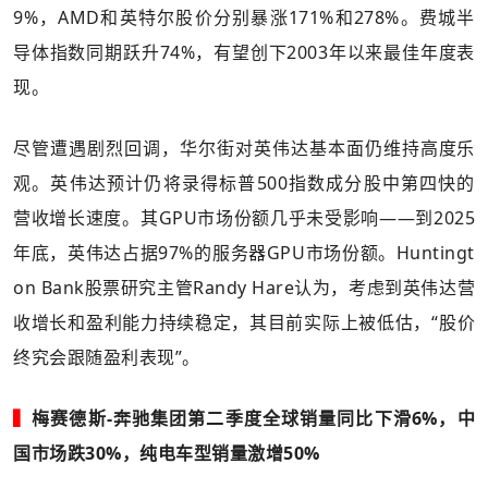
9%，AMD和英特尔股价分别暴涨171%和278%。费城半
导体指数同期跃升74%，有望创下2003年以来最佳年度表
现。
尽管遭遇剧烈回调，华尔街对英伟达基本面仍维持高度乐
观。英伟达预计仍将录得标普500指数成分股中第四快的
营收增长速度。其GPU市场份额几乎未受影响——到2025
年底，英伟达占据97%的服务器GPU市场份额。Huntingt
on Bank股票研究主管Randy Hare认为，考虑到英伟达营
收增长和盈利能力持续稳定，其目前实际上被低估，“股价
终究会跟随盈利表现”。
▍
梅赛德斯-奔驰集团第二季度全球销量同比下滑6%，中
国市场跌30%，纯电车型销量激增50%