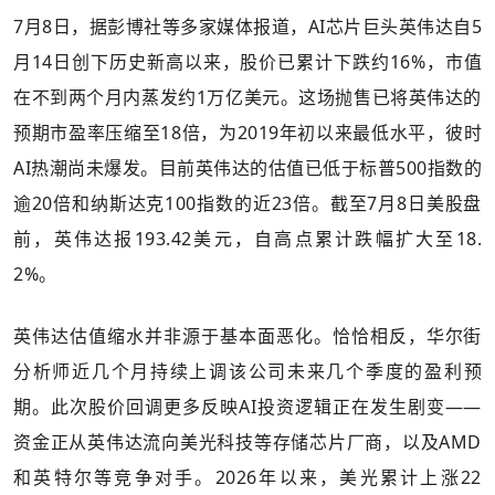
7月8日，据彭博社等多家媒体报道，AI芯片巨头英伟达自5
月14日创下历史新高以来，股价已累计下跌约16%，市值
在不到两个月内蒸发约1万亿美元。这场抛售已将英伟达的
预期市盈率压缩至18倍，为2019年初以来最低水平，彼时
AI热潮尚未爆发。目前英伟达的估值已低于标普500指数的
逾20倍和纳斯达克100指数的近23倍。截至7月8日美股盘
前，英伟达报193.42美元，自高点累计跌幅扩大至18.
2%。
英伟达估值缩水并非源于基本面恶化。恰恰相反，华尔街
分析师近几个月持续上调该公司未来几个季度的盈利预
期。此次股价回调更多反映AI投资逻辑正在发生剧变——
资金正从英伟达流向美光科技等存储芯片厂商，以及AMD
和英特尔等竞争对手。2026年以来，美光累计上涨22