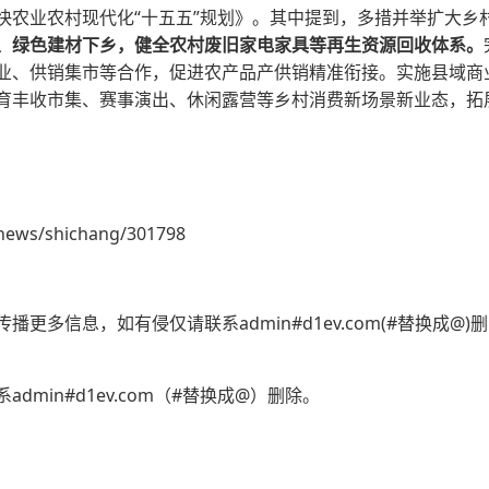
快农业农村现代化“十五五”规划》。其中提到，多措并举扩大乡
、绿色建材下乡，健全农村废旧家电家具等再生资源回收体系。
业、供销集市等合作，促进农产品产供销精准衔接。实施县域商业
育丰收市集、赛事演出、休闲露营等乡村消费新场景新业态，拓
news/shichang/301798
更多信息，如有侵仅请联系admin#d1ev.com(#替换成@
min#d1ev.com（#替换成@）删除。