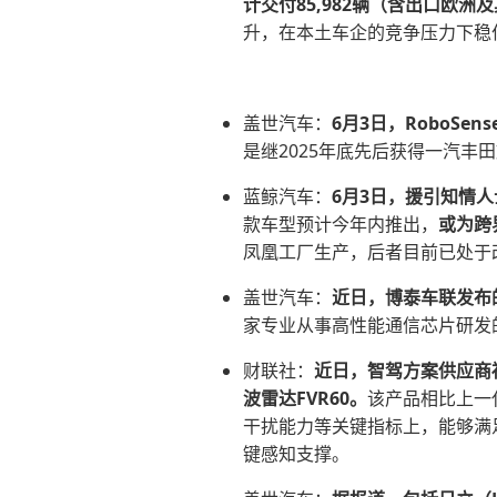
计交付85,982辆（含出口欧洲
升，在本土车企的竞争压力下稳
盖世汽车：
6月3日，RoboS
是继2025年底先后获得一汽
蓝鲸汽车：
6月3日，援引知情
款车型预计今年内推出，
或为跨
凤凰工厂生产，后者目前已处于
盖世汽车：
近日，博泰车联发布
家专业从事高性能通信芯片研发
财联社：
近日，智驾方案供应商
波雷达FVR60。
该产品相比上一
⼲扰能⼒等关键指标上，能够满
键感知支撑。