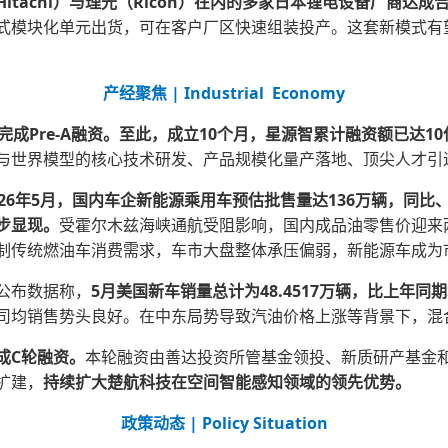
itachi）与理光（Ricoh）在内的多家日本锂电设备厂商达
式模块化单元出货，可在客户厂区快速组装投产。这套新模式有望
产经聚焦 | Industrial Economy
成Pre-A融资。
至此，成立10个月，星源智累计融资额已达10
与世界模型的核心技术研发、产品规模化量产落地、顶尖人才引
26年5月，国内车企新能源乘用车预估批售量达136万辆，同比
步显现。
受霍尔木兹海峡通航受阻影响，国内成品油零售价迎来两
制传统燃油车消费需求，车市大盘整体承压偏弱，新能源车成为
公布数据称，
5月美国新车销量总计为48.4517万辆，比上年同期
司均销售势头良好。在中东局势导致汽油价格上涨等背景下，混
成C轮融资。
本轮融资由善达投资所管基金领投、新质研产基金
扩建，
持续扩大楚航科技在空间智能感知领域的领先优势。
政策动态 | Policy Situation