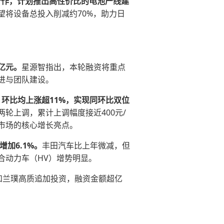
成合作，计划推出高性价比的电池产线建
将设备总投入削减约70%，助力日
亿元。
星源智指出，本轮融资将重点
进与团队建设。
、环比均上涨超11%，实现同环比双位
轮上调，累计上调幅度接近400元/
市场的核心增长亮点。
增加6.1%。
丰田汽车比上年微减，但
合动力车（HV）增势明显。
和兰璞高质追加投资，融资金额超亿