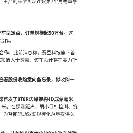
厂生产的车型实现连续第7个月销量攀
产车型定点，订单规模超50万台。
这
要合作。
合作
。此前消息称，赛豆科技旗下首
据知情人士透露，该车预计将在赛力斯
签署股份收购意向备忘录，
拟收购一
首发了8T8R边缘架构4D成像毫米
50米。在探测距离、弱⼩⽬标检测、抗
，为智能辅助驾驶规模化落地提供关