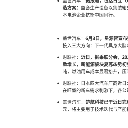
盖世汽车：
据报道，包括日立（H
造方案：
整套生产设备以集装箱
本电池企业抗衡中国同行。
盖世汽车：
6月3日，星源智宣布完
投入三大方向：下一代具身大脑
财联社：
近日，据乘联分会，20
数增长，新能源板块复苏态势初
吨，燃油用车成本显著抬升，压
财联社：日本四大汽车厂商近日
在旺盛的新车需求刺激下，各公
盖世汽车：
楚航科技已于近日完
元，将主要用于技术迭代与产能