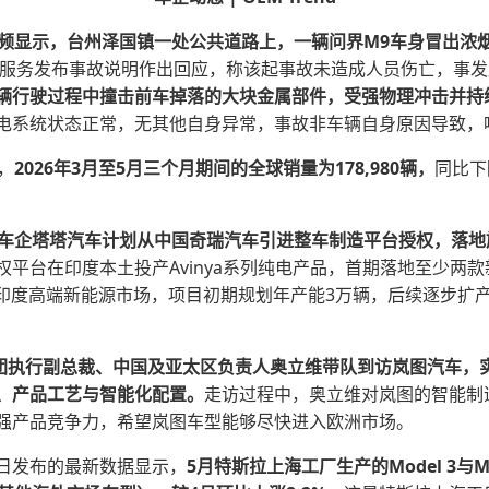
视频显示，台州泽国镇一处公共道路上，一辆问界M9车身冒出浓
服务发布事故说明作出回应，称该起事故未造成人员伤亡，事发
辆行驶过程中撞击前车掉落的大块金属部件，受强物理冲击并持
电系统状态正常，无其他自身异常，事故非车辆自身原因导致，
，
2026年3月至5月三个月期间的全球销量为178,980辆，
同比下
部车企塔塔汽车计划从中国奇瑞汽车引进整车制造平台授权，落地旗
平台在印度本土投产Avinya系列纯电产品，首期落地至少两款
准印度高端新能源市场，项目初期规划年产能3万辆，后续逐步扩
tis集团执行副总裁、中国及亚太区负责人奥立维带队到访岚图汽车
、产品工艺与智能化配置。
走访过程中，奥立维对岚图的智能制
强产品竞争力，希望岚图车型能够尽快进入欧洲市场。
日发布的最新数据显示，
5月特斯拉上海工厂生产的Model 3与M