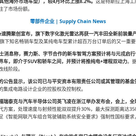
及其他海外市场车型），较4月环比上涨8.2%。
这是特斯拉上海工
住了市场份额。
零部件企业 | Supply Chain News
ense速腾聚创宣布，旗下数字化激光雷达再获一汽丰田全新前装量
丰田旗下知名畅销车型及某纯电车型累计超百万台订单后的又一重
人士消息称，赛力斯、字节合作的新车智驾方案
预计将与元戎启行
界车，即介于SUV和轿车之间，并预计将推纯电+增程双动力
。
改线阶段。
的公告显示，该公司已与平安资本有限责任公司或其管理的基金
的集成电路设计企业的控股权及控制权。
福瑞泰克与汽车半导体公司英飞凌在浙江举办发布会，会上，全球
代方案，处理速度与射频性能双双提升30%，最大探测距离达3
足《智能网联汽车组合驾驶辅助系统安全要求》强制性国标要求