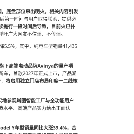
烟，底盘部位窜出明火，相关内容引发
后第一时间与用户取得联系，提供必
续拖行一段时间后导致，目前火已扑
呼吁广大网友不信谣、不传谣。
降5.5%。其中，纯电车型销量41,435
下高端电动品牌Avinya的量产项
新车，首款2027年正式上市，产品涵
产，
将启用独立门店布局印度一二线核
，实地参观岚图智能工厂与全功能用户
造水平、高端产品实力给出正面认
odel Y车型销量同比大涨39.4%，合