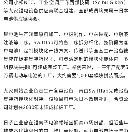
公司小松NTC、工业空调厂商西部技研（Seibu Giken）
等九家锂电设备供应商联合组建，全部成员均隶属于日本
电池供应链协会。
锂电池生产涵盖原料加工、电极制作、电芯装配、电解液
注液等工序，Swiftfab可将各工序拆分细化，按阶段为客
户电池厂定制模块化产线方案。传送带等全套生产设备被
集成在标准集装箱尺寸、可灵活定制的模块化舱体内，多
组模块拼接即可建成完整工厂。举例来说，一座年产配套5
万辆电动车电池的工厂，大约需要1,000套模块拼装而成。
九家创始企业负责生产各类设备，再由Swiftfab完成设备
集装箱模块化封装。该项目可申领日本政府补贴，合资公
司计划在2030年末建成样板工厂。
日系企业曾在锂离子电池领域坐拥高市场份额，但近些年
被成本优势突出的中、韩厂商反超。动力电池市场更是由