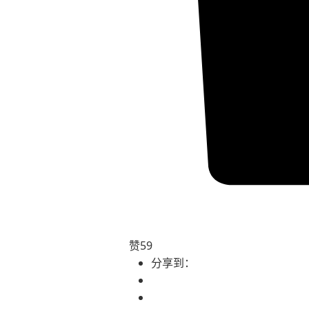
赞
59
分享到：