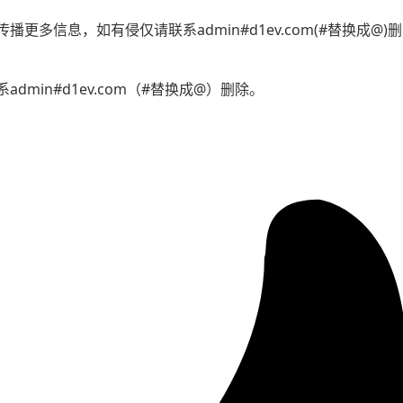
更多信息，如有侵仅请联系admin#d1ev.com(#替换成@
min#d1ev.com（#替换成@）删除。