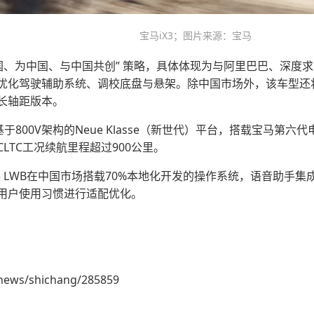
宝马iX3；图片来源：宝马
国、为中国、与中国共创” 策略，具体体现为与阿里巴巴、深度求索
优化驾驶辅助系统、调校底盘与悬架。除中国市场外，该车型还
长轴距版本。
享基于800V架构的Neue Klasse（新世代）平台，搭载宝马
LTC工况续航里程超过900公里。
 LWB在中国市场搭载70%本地化开发的操作系统，语音助手集成
用户使用习惯进行适配优化。
news/shichang/285859