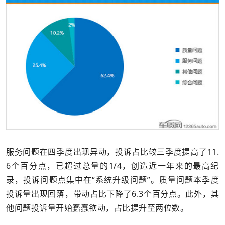
服务问题在四季度出现异动，投诉占比较三季度提高了11.
6个百分点，已超过总量的1/4，创造近一年来的最高纪
录，投诉问题点集中在“系统升级问题”。质量问题本季度
投诉量出现回落，带动占比下降了6.3个百分点。此外，其
他问题投诉量开始蠢蠢欲动，占比提升至两位数。