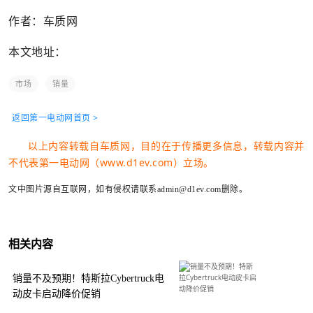
作者：车质网
本文地址：
市场
销量
返回第一电动网首页 >
以上内容转载自车质网，目的在于传播更多信息，转载内容并
不代表第一电动网（www.d1ev.com）立场。
文中图片源自互联网，如有侵权请联系admin@d1ev.com删除。
相关内容
销量不及预期！特斯拉Cybertruck电
动皮卡启动降价促销