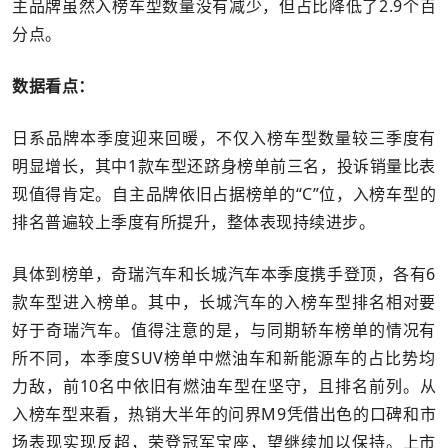
主品牌虽然入榜车型数量没有减少，但占比降低了2.9个百
分点。
数据看点：
日系品牌本季度迎来回暖，不仅入榜车型数量较三季度有
明显增长，其中1款车型还跻身榜单前三名，投诉销量比表
现值得肯定。自主品牌依旧占据榜单的“C”位，入榜车型的
排名普遍较上季度有所提升，整体表现持续进步。
具体到榜单，奇瑞汽车和长城汽车本季度携手登顶，各有6
款车型进入榜单。其中，长城汽车的入榜车型排名相对要
好于奇瑞汽车。值得注意的是，与同期轿车榜单的情况有
所不同，本季度SUV榜单中燃油车和新能源车的占比势均
力敌，前10名中依旧有燃油车型在坚守，且排名前列。从
入榜车型来看，热销大半年的问界M9凭借出色的口碑和市
场表现实现反超，荣登冠军宝座，望继续加以保持。上市