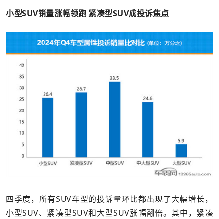
小型SUV销量涨幅领跑 紧凑型SUV成投诉焦点
四季度，所有SUV车型的投诉量环比都出现了大幅增长，
小型SUV、紧凑型SUV和大型SUV涨幅翻倍。其中，紧凑