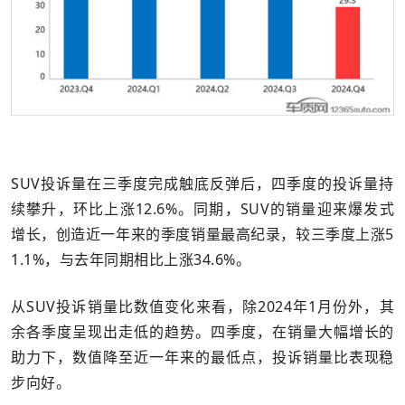
SUV投诉量在三季度完成触底反弹后，四季度的投诉量持
续攀升，环比上涨12.6%。同期，SUV的销量迎来爆发式
增长，创造近一年来的季度销量最高纪录，较三季度上涨5
1.1%，与去年同期相比上涨34.6%。
从SUV投诉销量比数值变化来看，除2024年1月份外，其
余各季度呈现出走低的趋势。四季度，在销量大幅增长的
助力下，数值降至近一年来的最低点，投诉销量比表现稳
步向好。