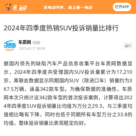
打开APP
2024年四季度热销SUV投诉销量比排行
车质网
A+
2025-01-17 08:06
据国内领先的缺陷汽车产品信息收集平台车质网数据显
示，2024年四季度共受理国内SUV投诉量累计为17,210
宗，乘联会数据显示同期国内SUV（除进口车）销量约为3
67.5万辆，涵盖342款车型。为确保数据的准确性，车质
网本次只统计这342款车型的首次投诉案例，计算得出202
4年四季度SUV投诉销量比均值为万分之29.3，与三季度均
值相比略有下降，同时也低于同期所有车型万分之33.8的
均值，整体投诉销量比表现稳定向好。