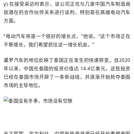
y) 在接受采访时表示，该公司正在与几家中国汽车制造商
就潜在的合作伙伴关系进行谈判，特别是在高端电动汽车
方面。
“电动汽车将是一个很好的增长点，”他说。“这个市场正在
不断增长，我们希望抓住这一增长机会。”
暹罗汽车的地位反映了泰国正在发生的快速转变，自2020
年以来，中国在泰国的投资价值达 14.4亿美元，这些投资
已经在泰国市场开辟了一条新战线，并逐渐开始抢夺泰国
市场的主导地位。
天下熙熙，皆为利往。中国新能源浪潮已经开始重塑泰国