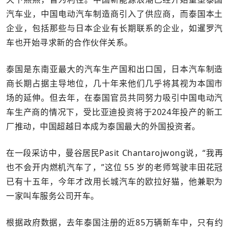
汽车业，中国电动汽车制造商引入了供应商，而泰国本土
企业，包括那些与日本企业有长期联系的企业，如暹罗汽
车也开始寻求新的合作伙伴关系。
泰国是东南亚最大的汽车生产国和出口国，日本汽车制造
商长期占据主导地位，几十年来他们几乎将其视为本国市
场的延伸。但去年，在泰国官员共同努力吸引中国电动汽
车生产商的情况下，受比亚迪投资将于2024年投产的新工
厂推动，中国超越日本成为泰国最大的外国投资者。
在一段采访中，曼谷居民Pasit Chantarojwong说，“我再
也不会开内燃机汽车了，”这位 55 岁的老师驾驶丰田花冠
已有十五年，今年才改用长城汽车的欧拉好猫，他兼职为
一家叫车服务公司开车。
根据政府数据，去年泰国注册的近85万辆新车中，只有约