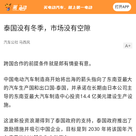
打开APP
泰国没有冬季，市场没有空隙
汽车公社
马西风
A+
跨国合作的前提条件就是郎有情妾有意。
中国电动汽车制造商开始将出海的箭头指向了东南亚最大
的汽车生产国和出口国-泰国，并承诺在长期由日本公司主
导的东南亚最大汽车制造中心投资14.4 亿美元建设生产设
施。
这波新投资浪潮得到了泰国政府的支持，泰国政府推出了
激励措施并吸引中国企业，目标是到 2030 年将该国年汽