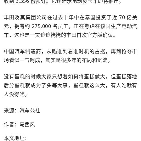
收到 3,356 份预订。它还暗示电动皮卡车即将推出。
丰田及其集团公司在过去十年中在泰国投资了近 70 亿美
元，拥有约 275,000 名员工，正在考虑在该国生产电动汽
车，这也是一贯遮遮掩掩的丰田首次官方版确认。
中国汽车制造商，从瞄准到看准时机的占据，再到抢夺市
场看似一气呵成，其实是很多年的布局和沉淀。
没有蛋糕的时候大家只想着如何将蛋糕做大，但蛋糕落地
后分蛋糕就成为了头等大事，蛋糕就这么大，有人吃就有
人没得吃。
来源：汽车公社
作者：马西风
本文地址：