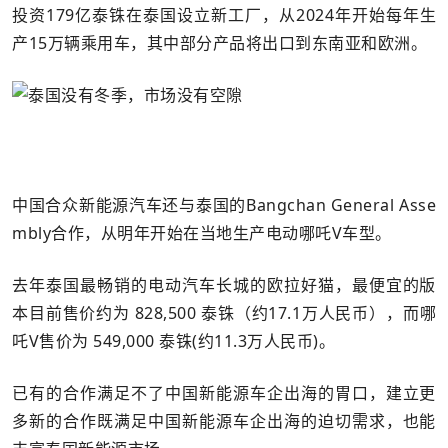
投资179亿泰铢在泰国设立新工厂，从2024年开始每年生
产15万辆乘用车，其中部分产品将出口到东南亚和欧洲。
中国合众新能源汽车还与泰国的Bangchan General Asse
mbly合作，从明年开始在当地生产电动哪吒V车型。
去年泰国最畅销的电动汽车长城的欧拉好猫，最便宜的版
本目前售价约为 828,500 泰铢（约17.1万人民币），而哪
吒V售价为 549,000 泰铢(约11.3万人民币)。
已有的合作满足不了中国新能源车企出海的胃口，建立更
多新的合作既满足中国新能源车企出海的迫切需求，也能