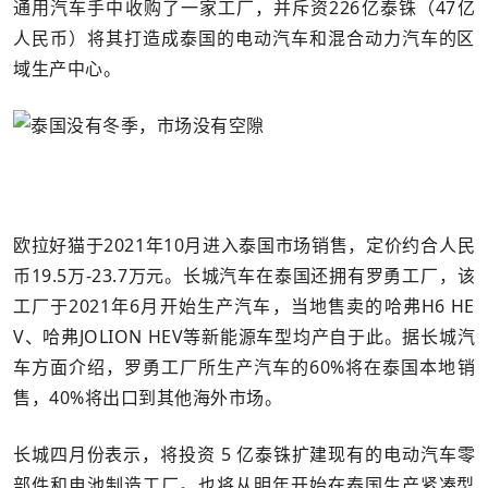
通用汽车手中收购了一家工厂，并斥资226亿泰铢（47亿
人民币）将其打造成泰国的电动汽车和混合动力汽车的区
域生产中心。
欧拉好猫于2021年10月进入泰国市场销售，定价约合人民
币19.5万-23.7万元。长城汽车在泰国还拥有罗勇工厂，该
工厂于2021年6月开始生产汽车，当地售卖的哈弗H6 HE
V、哈弗JOLION HEV等新能源车型均产自于此。据长城汽
车方面介绍，罗勇工厂所生产汽车的60%将在泰国本地销
售，40%将出口到其他海外市场。
长城四月份表示，将投资 5 亿泰铢扩建现有的电动汽车零
部件和电池制造工厂。也将从明年开始在泰国生产紧凑型